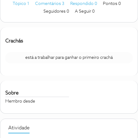
Tópico 1
Comentários 3
Respondido 0
Pontos 0
Seguidores
0
A Seguir
0
Crachás
está a trabalhar para ganhar o primeiro crachá
Sobre
Membro desde
Atividade