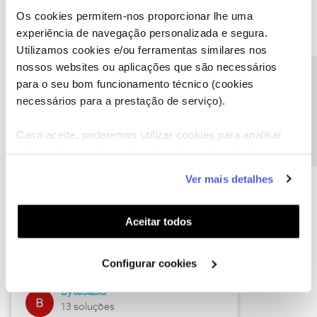
Os cookies permitem-nos proporcionar lhe uma
experiência de navegação personalizada e segura.
Utilizamos cookies e/ou ferramentas similares nos
Descubra as novidades de julho
nossos websites ou aplicações que são necessários
Precisa de ajuda?
para o seu bom funcionamento técnico (cookies
necessários para a prestação de serviço).
Caso aceite, poderemos utilizar cookies para analisar
informação estatística (cookies de analítica), adaptar
este serviço às suas preferências e apresentar-lhe
Ver mais detalhes
funcionalidades (cookies de personalização e
funcionalidade) e adaptar anúncios aos seus interesses
(cookies de publicidade personalizada). Pode gerir a
Hall of Fame de julho
Aceitar todos
utilização dos cookies clicando em "
Configurar
Guimas
Cookies
".
Configurar cookies
17 soluções
ByteSábio
13 soluções