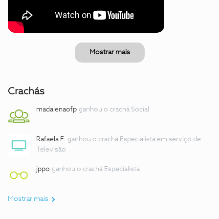
Mostrar mais
Crachás
madalenaofp
ganhou o crachá Social
Rafaela F.
ganhou o crachá Especialista em serviço de
Televisão
jppo
ganhou o crachá Especialista
Mostrar mais