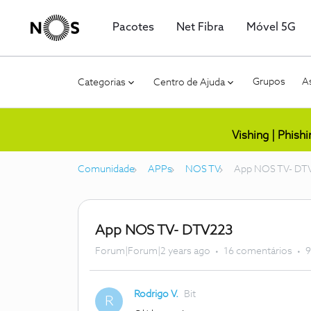
Pacotes
Net Fibra
Móvel 5G
Grupos
As
Categorias
Centro de Ajuda
Vishing | Phish
Comunidade
APPs
NOS TV
App NOS TV- DT
App NOS TV- DTV223
Forum|Forum|2 years ago
16 comentários
9
Rodrigo V.
Bit
R