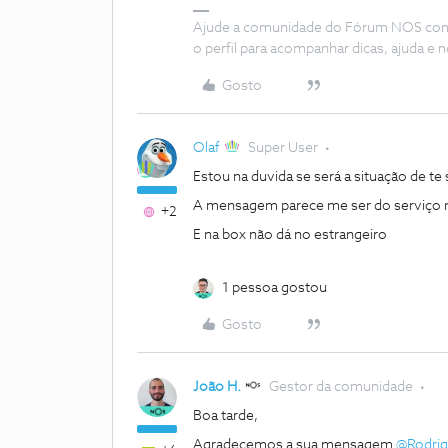
Ajude a comunidade do Fórum NOS com “
o perfil para acompanhar dicas, ajuda 
Gosto
Olaf
Super User
Estou na duvida se será a situação de te 
A mensagem parece me ser do serviço n
+2
E na box não dá no estrangeiro
1 pessoa gostou
Gosto
João H.
Gestor da comunidade
Boa tarde,
Agradecemos a sua mensagem
@Rodrig