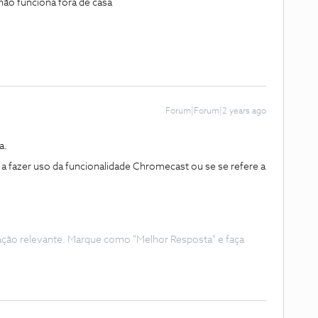
não funciona fora de casa
Forum|Forum|2 years ago
a.
 a fazer uso da funcionalidade Chromecast ou se se refere a
ação relevante. Marque como "Melhor Resposta" e faça