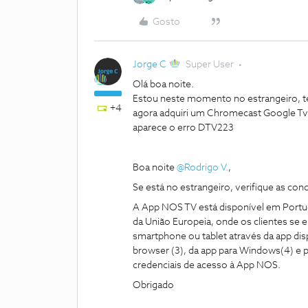
Gosto
Jorge C
Super User
Olá boa noite.
Estou neste momento no estrangeiro, te
+4
agora adquiri um Chromecast Google Tv p
aparece o erro DTV223
Boa noite
@Rodrigo V.
,
Se está no estrangeiro, verifique as co
A App NOS TV está disponível em Portuga
da União Europeia, onde os clientes se
smartphone ou tablet através da app dis
browser (3), da app para Windows(4) e pa
credenciais de acesso à App NOS.
Obrigado