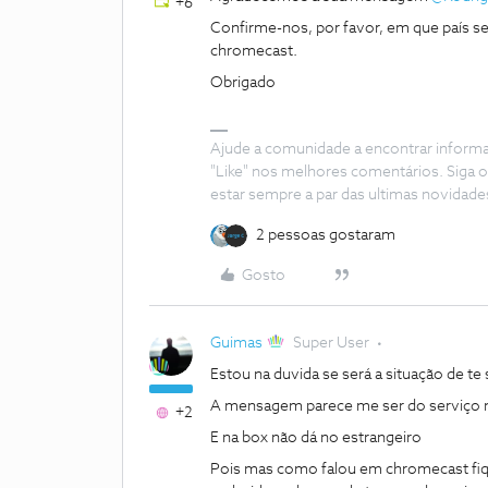
+6
Confirme-nos, por favor, em que país se
chromecast.
Obrigado
Ajude a comunidade a encontrar inform
"Like" nos melhores comentários. Siga o
estar sempre a par das ultimas novidade
2 pessoas gostaram
Gosto
Guimas
Super User
Estou na duvida se será a situação de te 
A mensagem parece me ser do serviço n
+2
E na box não dá no estrangeiro
Pois mas como falou em chromecast fiq