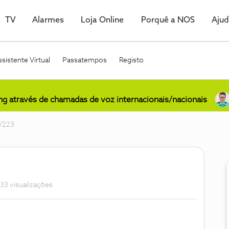
TV
Alarmes
Loja Online
Porquê a NOS
Aju
sistente Virtual
Passatempos
Registo
ing através de chamadas de voz internacionais/nacionais
V223
33 visualizações