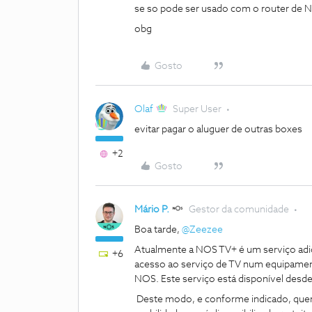
se so pode ser usado com o router de N
obg
Gosto
Olaf
Super User
evitar pagar o aluguer de outras boxes
+2
Gosto
Mário P.
Gestor da comunidade
Boa tarde, ​
@Zeezee
Atualmente a NOS TV+ é um serviço adici
+6
acesso ao serviço de TV num equipamen
NOS. Este serviço está disponível desde 
Deste modo, e conforme indicado, quer