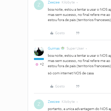
Zeezee
Kilobyte
Z
boa noite, estou a tentar a usar o NOS a
mas sem sucesso, no final refere me a
estou fora de pais (territorios france
Gosto
Guimas
Super User
boa noite, estou a tentar a usar o NOS a
mas sem sucesso, no final refere me a
+2
estou fora de pais (territorios france
só com internet NOS de casa
Gosto
Zeezee
Kilobyte
Z
portanto, a unica advantagem do NOS ap