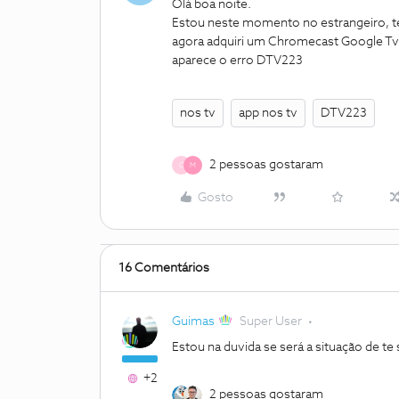
Olá boa noite.
Estou neste momento no estrangeiro, te
agora adquiri um Chromecast Google Tv p
aparece o erro DTV223
nos tv
app nos tv
DTV223
2 pessoas gostaram
C
M
Gosto
16 Comentários
Guimas
Super User
Estou na duvida se será a situação de te 
+2
2 pessoas gostaram