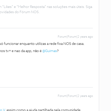
Likes” e “Melhor Resposta” nas soluções mais úteis. Siga
e novidades do Fórum NOS.
Forum|Forum|2 years ago
só funcionar enquanto utilizas a rede fixa NOS de casa.
os tv+ e nao da app, não é
@Guimas
?
Forum|Forum|2 years ago
o V.
assim como a ajuda partilhada pela comunidade.