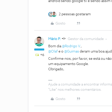
android sendo google tv e sendo assim 
2 pessoas gostaram
Gosto
Mário P.
Gestor da comunidade
Bom dia
@Rodrigo V.
,
@Olaf
e o
@Guimas
deram uma boa ajud
+6
Confirme-nos, por favor, se está ou não
um equipamento Google.
Obrigado,
Ajude a comunidade a encontrar inform
"Like" nos melhores comentários.
Gosto