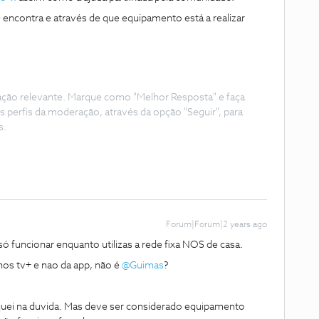
 encontra e através de que equipamento está a realizar
ação relevante. Marque como "Melhor Resposta" e faça
s perfis da moderação, através da opção "Seguir", para
s.
Forum|Forum|2 years ago
só funcionar enquanto utilizas a rede fixa NOS de casa.
os tv+ e nao da app, não é
@Guimas
?
uei na duvida. Mas deve ser considerado equipamento