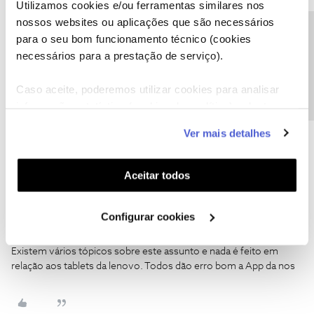
como "Melhor Resposta" e faça "Like" nos melhores comentários.
Utilizamos cookies e/ou ferramentas similares nos
nossos websites ou aplicações que são necessários
Precisa de ajuda?
para o seu bom funcionamento técnico (cookies
necessários para a prestação de serviço).
Caso aceite, poderemos utilizar cookies para analisar
David F
Forum|Forum|1 year ago
D
informação estatística (cookies de analítica), adaptar
Não diz nada apenas se desliga e sai da aplicação. Já desistalei e
este serviço às suas preferências e apresentar-lhe
voltei a instalar e faz exatamente o mesmo
Ver mais detalhes
funcionalidades (cookies de personalização e
funcionalidade) e adaptar anúncios aos seus interesses
(cookies de publicidade personalizada). Pode gerir a
Aceitar todos
utilização dos cookies clicando em "
Configurar
Cookies
".
Configurar cookies
David F
Forum|Forum|1 year ago
D
Existem vários tópicos sobre este assunto e nada é feito em
relação aos tablets da lenovo. Todos dão erro bom a App da nos