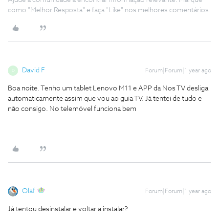
Ajude a comunidade a encontrar informação relevante. Marque
como "Melhor Resposta" e faça "Like" nos melhores comentários.
David F
Forum|Forum|1 year ago
D
Boa noite. Tenho um tablet Lenovo M11 e APP da Nos TV desliga
automaticamente assim que vou ao guia TV. Já tentei de tudo e
não consigo. No telemóvel funciona bem
Olaf
Forum|Forum|1 year ago
Já tentou desinstalar e voltar a instalar?