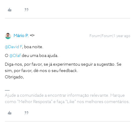
Mário P.
Forum|Forum|1 year ago
@David F
, boa noite.
O ​
@Olaf
deu uma boa ajuda.
Diga-nos, por favor, se já experimentou seguir a sugestão. Se
sim, por favor, dê-nos o seu feedback.
Obrigado,
Ajude a comunidade a encontrar informação relevante. Marque
como "Melhor Resposta" e faça "Like" nos melhores comentários.