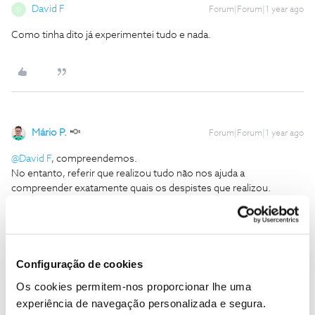
David F
Forum|Forum|1 year ago
D
Como tinha dito já experimentei tudo e nada.
Mário P.
Forum|Forum|1 year ago
@David F
, compreendemos.
No entanto, referir que realizou tudo não nos ajuda a
compreender exatamente quais os despistes que realizou.
Deste modo, para podermos ajudar, por favor, diga-nos, se surge
alguma mensagem de erro como, por exemplo, NTV 5070, antes
que a App se feche.
Obrigado,
Configuração de cookies
Os cookies permitem-nos proporcionar lhe uma
Ajude a comunidade a encontrar informação relevante. Marque
experiência de navegação personalizada e segura.