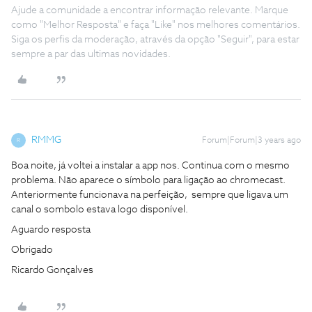
Ajude a comunidade a encontrar informação relevante. Marque
como "Melhor Resposta" e faça "Like" nos melhores comentários.
Siga os perfis da moderação, através da opção "Seguir", para estar
sempre a par das ultimas novidades.
RMMG
Forum|Forum|3 years ago
R
Boa noite, já voltei a instalar a app nos. Continua com o mesmo
problema. Não aparece o símbolo para ligação ao chromecast.
Anteriormente funcionava na perfeição, sempre que ligava um
canal o sombolo estava logo disponível.
Aguardo resposta
Obrigado
Ricardo Gonçalves