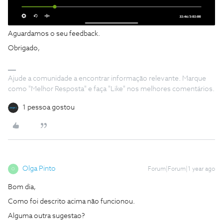
Aguardamos o seu feedback.
Obrigado,
Ajude a comunidade a encontrar informação relevante. Marque
como "Melhor Resposta" e faça "Like" nos melhores comentários.
1 pessoa gostou
Olga Pinto
Forum|Forum|1 year ago
O
Bom dia,
Como foi descrito acima não funcionou.
Alguma outra sugestao?