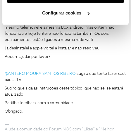
utilização dos cookies clicando em "
Configurar
Ontem tentei transmitir da app nos do telemóvel Samsung S23
Cookies
".
ultra para a box android Tv que tenho em casa (que nao é NOS) e
Configurar cookies
o símbolo de Chromecast nao está disponível (aparece
tipo sombra nao dá para selecionar) . Antes funcionava, com este
mesmo telemóvel e a mesma Box android, mas ontem nao
funcionou e hoje tentei e nao funciona também. Os dois
equipamentos estão ligados à mesma rede wi-fi.
Ja desinstalei a app e voltei a instalar e nao resolveu.
Podem ajudar por favor?
@ANTERO MOURA SANTOS RIBEIRO
sugiro que tente fazer cast
para a TV.
Sugiro que siga as instruções deste tópico, que não sei se estará
atualizado.
Partilhe feedback com a comunidade.
Obrigado.
Ajude a comunidade do Fórum NOS com “Likes” e “Melhor