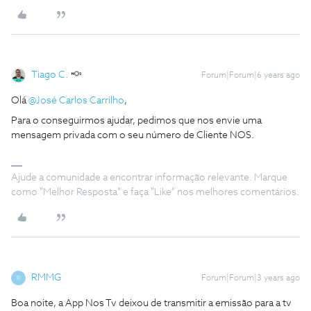
Tiago C.
Forum|Forum|6 years ago
Olá
@José Carlos Carrilho
,
Para o conseguirmos ajudar, pedimos que nos envie uma
mensagem privada com o seu número de Cliente NOS.
Ajude a comunidade a encontrar informação relevante. Marque
como "Melhor Resposta" e faça "Like" nos melhores comentários.
RMMG
Forum|Forum|3 years ago
R
Boa noite, a App Nos Tv deixou de transmitir a emissão para a tv