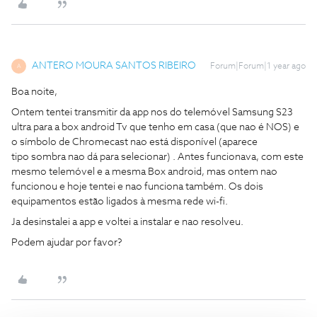
ANTERO MOURA SANTOS RIBEIRO
Forum|Forum|1 year ago
A
Boa noite,
Ontem tentei transmitir da app nos do telemóvel Samsung S23
ultra para a box android Tv que tenho em casa (que nao é NOS) e
o símbolo de Chromecast nao está disponível (aparece
tipo sombra nao dá para selecionar) . Antes funcionava, com este
mesmo telemóvel e a mesma Box android, mas ontem nao
funcionou e hoje tentei e nao funciona também. Os dois
equipamentos estão ligados à mesma rede wi-fi.
Ja desinstalei a app e voltei a instalar e nao resolveu.
Podem ajudar por favor?