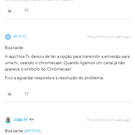
RMMG
Forum|Forum|3 years ago
R
Boa tarde
A app Nos Tv deixou de ter a opção para transmitir a emissão para
uma tv, usando o chromecast. Quando ligamos um canal já não
aparece o símbolo do Chromecast.
Fico a aguardar resposta e a resolução do problema.
João H.
Forum|Forum|3 years ago
Boa tarde
@RMMG
,