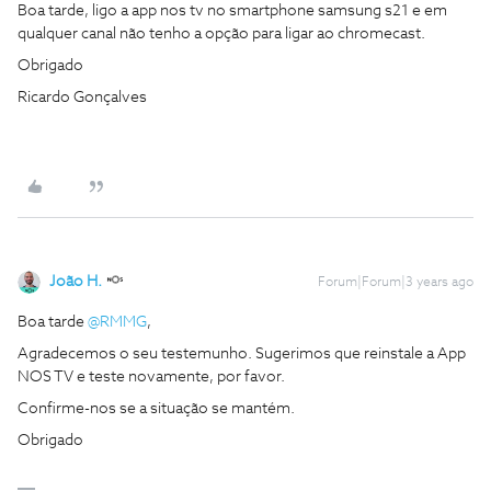
Boa tarde, ligo a app nos tv no smartphone samsung s21 e em
qualquer canal não tenho a opção para ligar ao chromecast.
Obrigado
Ricardo Gonçalves
João H.
Forum|Forum|3 years ago
Boa tarde
@RMMG
,
Agradecemos o seu testemunho. Sugerimos que reinstale a App
NOS TV e teste novamente, por favor.
Confirme-nos se a situação se mantém.
Obrigado