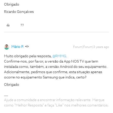
Obrigado
Ricardo Gonçalves
Mário P.
Forum|Forum|3 years ago
Muito obrigado pela resposta,
@RMMG
.
Confirme-nos, por favor, a versão da App NOS TV que tem
instalada como, também, a versão Android do seu equipamento.
Adicionalmente, pedimos que confirme, esta situação apenas
ocorre no equipamento Samsung que indica, certo?
Obrigado
Ajude a comunidade a encontrar informação relevante. Marque
como "Melhor Resposta" e faça "Like" nos melhores comentários.