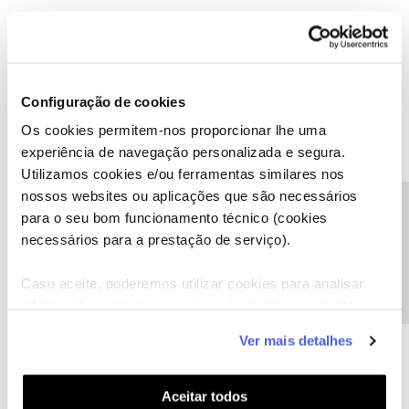
Bruno Aleixo
Forum|Forum|1 year ago
Não é suposto funcionar, assim, transmitir é via chromecast.
Se tens uma box android a partida podes instalar diretamente a
Configuração de cookies
nos tv, e para veres tens que subscrever o nostv+ que é 2,50 por
Os cookies permitem-nos proporcionar lhe uma
mes.
experiência de navegação personalizada e segura.
um bem haja
Utilizamos cookies e/ou ferramentas similares nos
nossos websites ou aplicações que são necessários
Precisa de ajuda?
O amigo Bruno ajuda
para o seu bom funcionamento técnico (cookies
necessários para a prestação de serviço).
1 pessoa gostou
Caso aceite, poderemos utilizar cookies para analisar
informação estatística (cookies de analítica), adaptar
este serviço às suas preferências e apresentar-lhe
Ver mais detalhes
funcionalidades (cookies de personalização e
Jorge C
Forum|Forum|1 year ago
funcionalidade) e adaptar anúncios aos seus interesses
(cookies de publicidade personalizada). Pode gerir a
Boa noite,
Aceitar todos