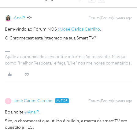
Ana P.
Forum|Forum|6 years ago
Bem-vindo ao Fórum NOS
@José Carlos Carrilho
,
O Chromecast está integrado na sua Smart TV?
Ajude a comunidade a encontrar informação relevante. Marque
como "Melhor Resposta" e faça "Like" nos melhores comentários.
José Carlos Carrilho
AUTOR
Forum|Forum|6 years ago
J
Boa noite
@Ana P.
Sim, o chromecast que utilizo é buildin, a marca da smart TV em
questão é TLC.