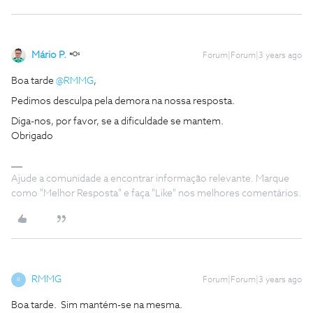
Mário P.
Forum|Forum|3 years ago
Boa tarde
@RMMG
,
Pedimos desculpa pela demora na nossa resposta.
Diga-nos, por favor, se a dificuldade se mantem.
Obrigado
Ajude a comunidade a encontrar informação relevante. Marque
como "Melhor Resposta" e faça "Like" nos melhores comentários.
RMMG
Forum|Forum|3 years ago
R
Boa tarde. Sim mantém-se na mesma.