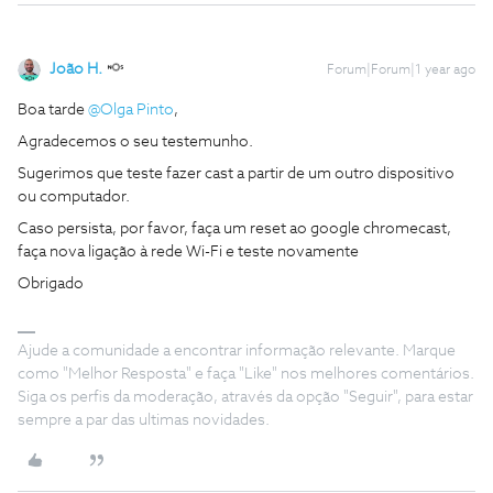
João H.
Forum|Forum|1 year ago
Boa tarde
@Olga Pinto
,
Agradecemos o seu testemunho.
Sugerimos que teste fazer cast a partir de um outro dispositivo
ou computador.
Caso persista, por favor, faça um reset ao google chromecast,
faça nova ligação à rede Wi-Fi e teste novamente
Obrigado
Ajude a comunidade a encontrar informação relevante. Marque
como "Melhor Resposta" e faça "Like" nos melhores comentários.
Siga os perfis da moderação, através da opção "Seguir", para estar
sempre a par das ultimas novidades.