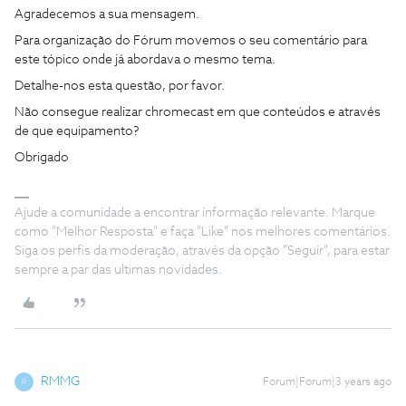
Agradecemos a sua mensagem.
Para organização do Fórum movemos o seu comentário para
este tópico onde já abordava o mesmo tema.
Detalhe-nos esta questão, por favor.
Não consegue realizar chromecast em que conteúdos e através
de que equipamento?
Obrigado
Ajude a comunidade a encontrar informação relevante. Marque
como "Melhor Resposta" e faça "Like" nos melhores comentários.
Siga os perfis da moderação, através da opção "Seguir", para estar
sempre a par das ultimas novidades.
RMMG
Forum|Forum|3 years ago
R