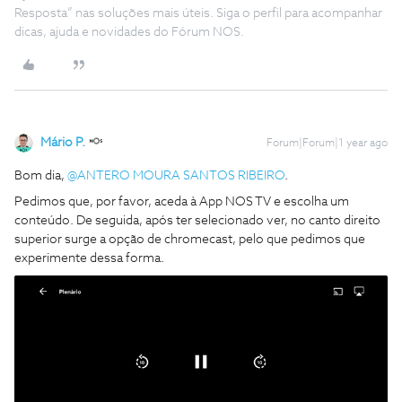
Resposta” nas soluções mais úteis. Siga o perfil para acompanhar
dicas, ajuda e novidades do Fórum NOS.
Mário P.
Forum|Forum|1 year ago
Bom dia,
@ANTERO MOURA SANTOS RIBEIRO
.
Pedimos que, por favor, aceda à App NOS TV e escolha um
conteúdo. De seguida, após ter selecionado ver, no canto direito
superior surge a opção de chromecast, pelo que pedimos que
experimente dessa forma.