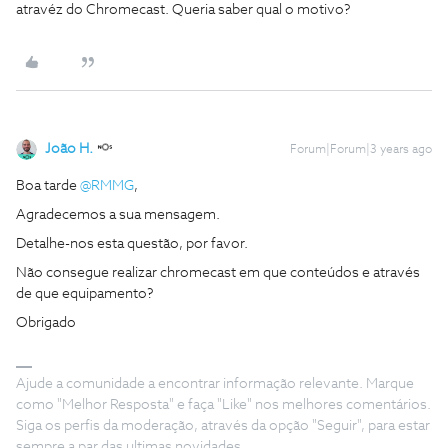
atravéz do Chromecast. Queria saber qual o motivo?
João H.
Forum|Forum|3 years ago
Boa tarde
@RMMG
,
Agradecemos a sua mensagem.
Detalhe-nos esta questão, por favor.
Não consegue realizar chromecast em que conteúdos e através
de que equipamento?
Obrigado
Ajude a comunidade a encontrar informação relevante. Marque
como "Melhor Resposta" e faça "Like" nos melhores comentários.
Siga os perfis da moderação, através da opção "Seguir", para estar
sempre a par das ultimas novidades.