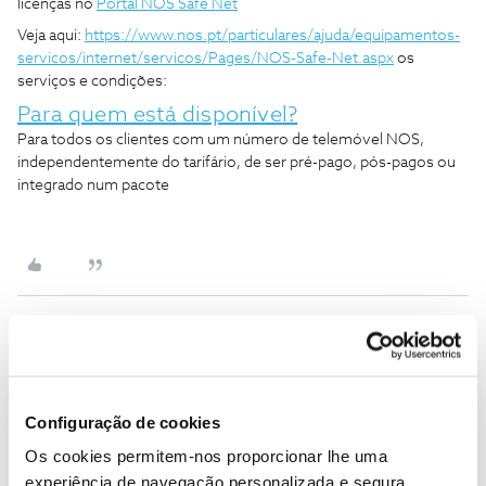
licenças no
Portal NOS Safe Net
Veja aqui:
https://www.nos.pt/particulares/ajuda/equipamentos-
servicos/internet/servicos/Pages/NOS-Safe-Net.aspx
os
serviços e condições:
Para quem está disponível?
Para todos os clientes com um número de telemóvel NOS,
independentemente do tarifário, de ser pré-pago, pós-pagos ou
integrado num pacote
ABEL GUIMAS
Forum|Forum|6 years ago
A
Como posso saber quais os equipamentos que estão
Configuração de cookies
actualmente a ser servidos pelo Nós Safe Net?
Os cookies permitem-nos proporcionar lhe uma
experiência de navegação personalizada e segura.