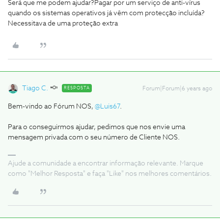
Será que me podem ajudar?
Pagar por um serviço de anti-vírus
quando os sistemas operativos já vêm com protecção incluída?
Necessitava de uma proteção extra
Tiago C.
RESPOSTA
Forum|Forum|6 years ago
Bem-vindo ao Fórum NOS,
@Luis67
.
Para o conseguirmos ajudar, pedimos que nos envie uma
mensagem privada com o seu número de Cliente NOS.
Ajude a comunidade a encontrar informação relevante. Marque
como "Melhor Resposta" e faça "Like" nos melhores comentários.