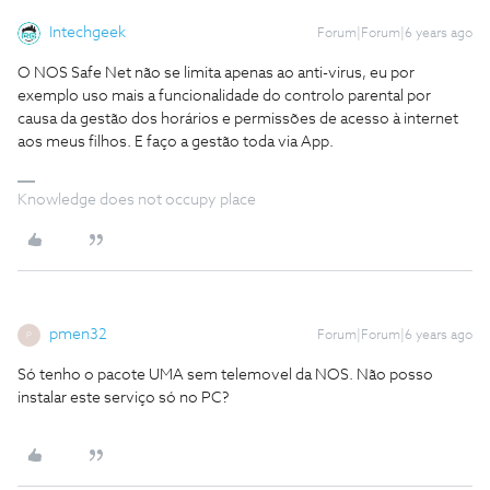
Intechgeek
Forum|Forum|6 years ago
O NOS Safe Net não se limita apenas ao anti-virus, eu por
exemplo uso mais a funcionalidade do controlo parental por
causa da gestão dos horários e permissões de acesso à internet
aos meus filhos. E faço a gestão toda via App.
Knowledge does not occupy place
pmen32
Forum|Forum|6 years ago
P
Só tenho o pacote UMA sem telemovel da NOS. Não posso
instalar este serviço só no PC?