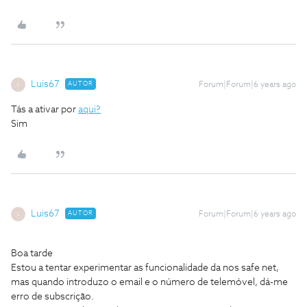
Luis67
AUTOR
Forum|Forum|6 years ago
L
Tás a ativar por
aqui?
Sim
Luis67
AUTOR
Forum|Forum|6 years ago
L
Boa tarde
Estou a tentar experimentar as funcionalidade da nos safe net,
mas quando introduzo o email e o número de telemóvel, dá-me
erro de subscrição.