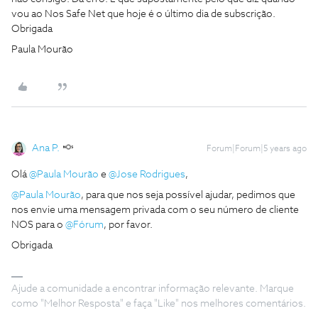
vou ao Nos Safe Net que hoje é o último dia de subscrição.
Obrigada
Paula Mourão
Ana P.
Forum|Forum|5 years ago
Olá
@Paula Mourão
e
@Jose Rodrigues
,
@Paula Mourão
, para que nos seja possível ajudar, pedimos que
nos envie uma mensagem privada com o seu número de cliente
NOS para o
@Fórum
, por favor.
Obrigada
Ajude a comunidade a encontrar informação relevante. Marque
como "Melhor Resposta" e faça "Like" nos melhores comentários.