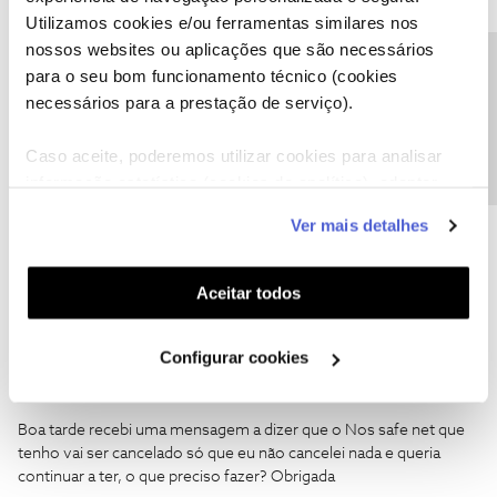
Utilizamos cookies e/ou ferramentas similares nos
nossos websites ou aplicações que são necessários
Precisa de ajuda?
para o seu bom funcionamento técnico (cookies
Tiago C.
Forum|Forum|6 years ago
necessários para a prestação de serviço).
Olá
@ABEL GUIMAS
,
Caso aceite, poderemos utilizar cookies para analisar
Pode ver essa informação em
nos.pt/Safenet
.
informação estatística (cookies de analítica), adaptar
este serviço às suas preferências e apresentar-lhe
Ver mais detalhes
Ajude a comunidade a encontrar informação relevante. Marque
funcionalidades (cookies de personalização e
como "Melhor Resposta" e faça "Like" nos melhores comentários.
funcionalidade) e adaptar anúncios aos seus interesses
(cookies de publicidade personalizada). Pode gerir a
Aceitar todos
utilização dos cookies clicando em "
Configurar
Cookies
".
Configurar cookies
Paula Mourão
Forum|Forum|5 years ago
P
Boa tarde recebi uma mensagem a dizer que o Nos safe net que
tenho vai ser cancelado só que eu não cancelei nada e queria
continuar a ter, o que preciso fazer? Obrigada