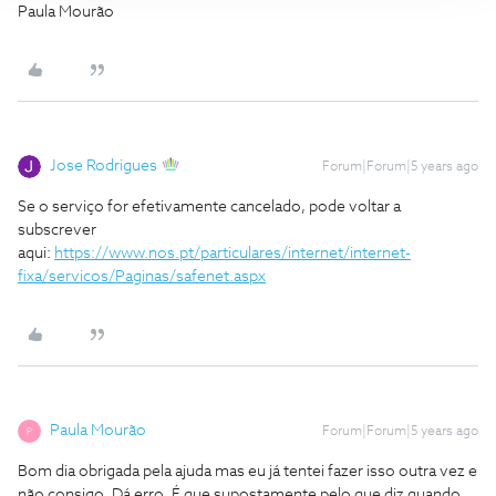
Paula Mourão
Jose Rodrigues
Forum|Forum|5 years ago
Se o serviço for efetivamente cancelado, pode voltar a
subscrever
aqui:
https://www.nos.pt/particulares/internet/internet-
fixa/servicos/Paginas/safenet.aspx
Paula Mourão
Forum|Forum|5 years ago
P
Bom dia obrigada pela ajuda mas eu já tentei fazer isso outra vez e
não consigo. Dá erro. É que supostamente pelo que diz quando