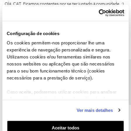
Olá, CAT. Ficamos contentes por se ter juntado à comunidade. :)
O comentário da ericasantos é uma excelente sugestão. 😉 Pode
sempre ligar-nos para fazermos uma avaliação personalizada e
existem questões técnicas que são resolvidas rapidamente.
Configuração de cookies
Sempre que tiver alguma questão, pode criar um tópico como fez
Os cookies permitem-nos proporcionar lhe uma
agora, para que a comunidade também se beneficie dessa
experiência de navegação personalizada e segura.
informação e para que a ajude na resposta. 🙂
Utilizamos cookies e/ou ferramentas similares nos
nossos websites ou aplicações que são necessários
Precisa de ajuda?
Ajude a comunidade a encontrar informação relevante. Marque
para o seu bom funcionamento técnico (cookies
como "Melhor Resposta" e faça "Like" nos melhores comentários.
necessários para a prestação de serviço).
Caso aceite, poderemos utilizar cookies para analisar
informação estatística (cookies de analítica), adaptar
este serviço às suas preferências e apresentar-lhe
CAT
AUTOR
Forum|Forum|9 years ago
C
Ver mais detalhes
funcionalidades (cookies de personalização e
Caro João F.,
funcionalidade) e adaptar anúncios aos seus interesses
(cookies de publicidade personalizada). Pode gerir a
Aceitar todos