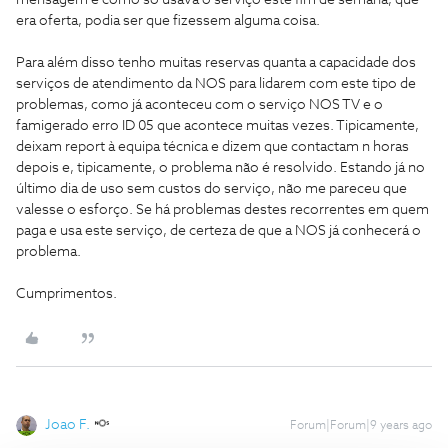
mensagem e como só usava o serviço este fim de semana, que
era oferta, podia ser que fizessem alguma coisa.
Para além disso tenho muitas reservas quanta a capacidade dos
serviços de atendimento da NOS para lidarem com este tipo de
problemas, como já aconteceu com o serviço NOS TV e o
famigerado erro ID 05 que acontece muitas vezes. Tipicamente,
deixam report à equipa técnica e dizem que contactam n horas
depois e, tipicamente, o problema não é resolvido. Estando já no
último dia de uso sem custos do serviço, não me pareceu que
valesse o esforço. Se há problemas destes recorrentes em quem
paga e usa este serviço, de certeza de que a NOS já conhecerá o
problema.
Cumprimentos.
Joao F.
Forum|Forum|9 years ago