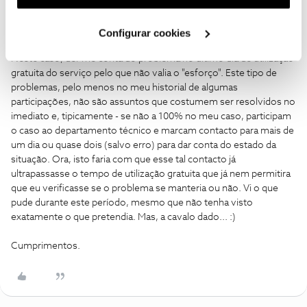
Como cliente NOS, é o que costumo fazer quando há algum
utilização dos cookies clicando em "
Configurar
problema que seja sistemático (tipicamente, ignoro problemas
Cookies
".
que possam existir de forma não continuada).
Configurar cookies
Neste caso, dei-me conta do problema no último dia de utilização
gratuita do serviço pelo que não valia o "esforço". Este tipo de
problemas, pelo menos no meu historial de algumas
participações, não são assuntos que costumem ser resolvidos no
imediato e, tipicamente - se não a 100% no meu caso, participam
o caso ao departamento técnico e marcam contacto para mais de
um dia ou quase dois (salvo erro) para dar conta do estado da
situação. Ora, isto faria com que esse tal contacto já
ultrapassasse o tempo de utilização gratuita que já nem permitira
que eu verificasse se o problema se manteria ou não. Vi o que
pude durante este período, mesmo que não tenha visto
exatamente o que pretendia. Mas, a cavalo dado... :)
Cumprimentos.