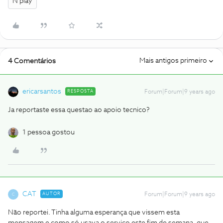
N play
Mais antigos primeiro
4 Comentários
ericarsantos
RESPOSTA
Forum|Forum|9 years ago
Ja reportaste essa questao ao apoio tecnico?
1 pessoa gostou
CAT
AUTOR
Forum|Forum|9 years ago
C
Não reportei. Tinha alguma esperança que vissem esta