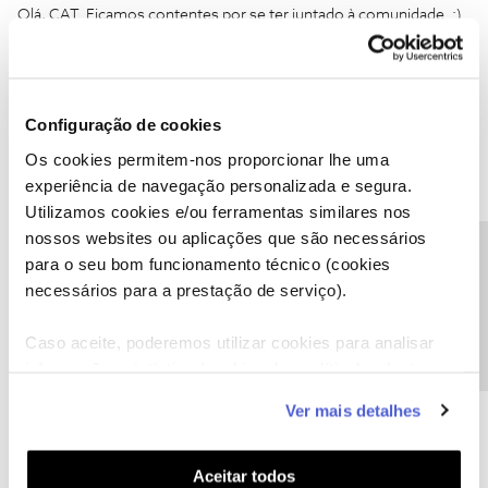
Olá, CAT. Ficamos contentes por se ter juntado à comunidade. :)
O comentário da ericasantos é uma excelente sugestão. 😉 Pode
sempre ligar-nos para fazermos uma avaliação personalizada e
existem questões técnicas que são resolvidas rapidamente.
Configuração de cookies
Sempre que tiver alguma questão, pode criar um tópico como fez
Os cookies permitem-nos proporcionar lhe uma
agora, para que a comunidade também se beneficie dessa
experiência de navegação personalizada e segura.
informação e para que a ajude na resposta. 🙂
Utilizamos cookies e/ou ferramentas similares nos
nossos websites ou aplicações que são necessários
Precisa de ajuda?
Ajude a comunidade a encontrar informação relevante. Marque
para o seu bom funcionamento técnico (cookies
como "Melhor Resposta" e faça "Like" nos melhores comentários.
necessários para a prestação de serviço).
Caso aceite, poderemos utilizar cookies para analisar
informação estatística (cookies de analítica), adaptar
este serviço às suas preferências e apresentar-lhe
CAT
AUTOR
Forum|Forum|9 years ago
C
Ver mais detalhes
funcionalidades (cookies de personalização e
Caro João F.,
funcionalidade) e adaptar anúncios aos seus interesses
(cookies de publicidade personalizada). Pode gerir a
Aceitar todos