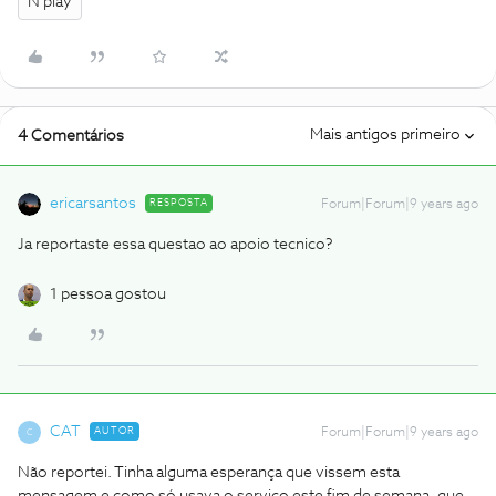
N play
Mais antigos primeiro
4 Comentários
ericarsantos
RESPOSTA
Forum|Forum|9 years ago
Ja reportaste essa questao ao apoio tecnico?
1 pessoa gostou
CAT
AUTOR
Forum|Forum|9 years ago
C
Não reportei. Tinha alguma esperança que vissem esta