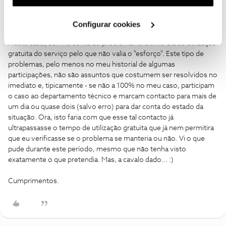
Como cliente NOS, é o que costumo fazer quando há algum
utilização dos cookies clicando em "
Configurar
problema que seja sistemático (tipicamente, ignoro problemas
Cookies
".
que possam existir de forma não continuada).
Configurar cookies
Neste caso, dei-me conta do problema no último dia de utilização
gratuita do serviço pelo que não valia o "esforço". Este tipo de
problemas, pelo menos no meu historial de algumas
participações, não são assuntos que costumem ser resolvidos no
imediato e, tipicamente - se não a 100% no meu caso, participam
o caso ao departamento técnico e marcam contacto para mais de
um dia ou quase dois (salvo erro) para dar conta do estado da
situação. Ora, isto faria com que esse tal contacto já
ultrapassasse o tempo de utilização gratuita que já nem permitira
que eu verificasse se o problema se manteria ou não. Vi o que
pude durante este período, mesmo que não tenha visto
exatamente o que pretendia. Mas, a cavalo dado... :)
Cumprimentos.