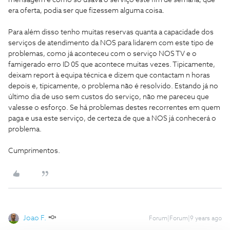
mensagem e como só usava o serviço este fim de semana, que
era oferta, podia ser que fizessem alguma coisa.
Para além disso tenho muitas reservas quanta a capacidade dos
serviços de atendimento da NOS para lidarem com este tipo de
problemas, como já aconteceu com o serviço NOS TV e o
famigerado erro ID 05 que acontece muitas vezes. Tipicamente,
deixam report à equipa técnica e dizem que contactam n horas
depois e, tipicamente, o problema não é resolvido. Estando já no
último dia de uso sem custos do serviço, não me pareceu que
valesse o esforço. Se há problemas destes recorrentes em quem
paga e usa este serviço, de certeza de que a NOS já conhecerá o
problema.
Cumprimentos.
Joao F.
Forum|Forum|9 years ago