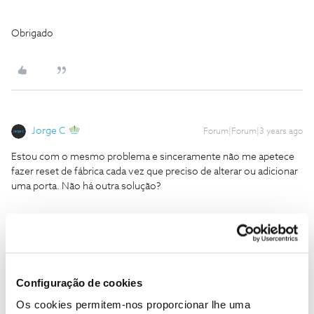
Obrigado
Jorge C
Forum|Forum|3 years ago
Estou com o mesmo problema e sinceramente não me apetece
fazer reset de fábrica cada vez que preciso de alterar ou adicionar
uma porta. Não há outra solução?
Obrigado
Boa tarde
@Tony Chaveiro
,
Configuração de cookies
Já experimentou o modo bridge na port 4? Recordo que nesse
modo a firewall do router está off.
Os cookies permitem-nos proporcionar lhe uma