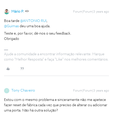
Mário P.
Forum|Forum|3 years ago
Boa tarde
@ANTONIO RUI
,
@Guimas
deu uma boa ajuda.
Teste e, por favor, dê-nos o seu feedback.
Obrigado
Ajude a comunidade a encontrar informação relevante. Marque
como "Melhor Resposta" e faça "Like" nos melhores comentários.
Tony Chaveiro
Forum|Forum|3 years ago
T
Estou com o mesmo problema e sinceramente não me apetece
fazer reset de fábrica cada vez que preciso de alterar ou adicionar
uma porta. Não há outra solução?