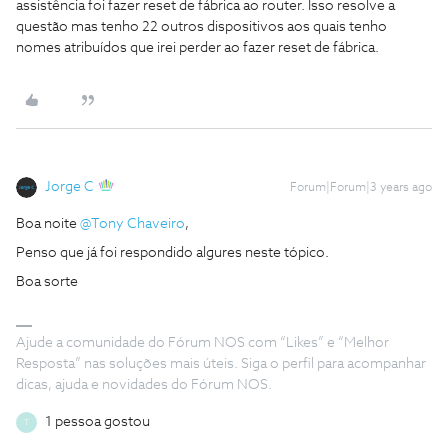
assistência foi fazer reset de fábrica ao router. Isso resolve a
questão mas tenho 22 outros dispositivos aos quais tenho
nomes atribuídos que irei perder ao fazer reset de fábrica.
Jorge C
Forum|Forum|3 years ago
Boa noite
@Tony Chaveiro
,
Penso que já foi respondido algures neste tópico.
Boa sorte
Ajude a comunidade do Fórum NOS com “Likes” e “Melhor
Resposta” nas soluções mais úteis. Siga o perfil para acompanhar
dicas, ajuda e novidades do Fórum NOS.
1 pessoa gostou
T