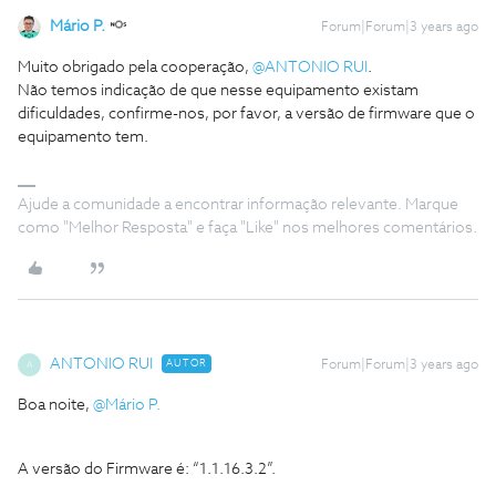
Mário P.
Forum|Forum|3 years ago
Muito obrigado pela cooperação,
@ANTONIO RUI
.
Não temos indicação de que nesse equipamento existam
dificuldades, confirme-nos, por favor, a versão de firmware que o
equipamento tem.
Ajude a comunidade a encontrar informação relevante. Marque
como "Melhor Resposta" e faça "Like" nos melhores comentários.
ANTONIO RUI
AUTOR
Forum|Forum|3 years ago
A
Boa noite,
@Mário P.
A versão do Firmware é: “1.1.16.3.2”.