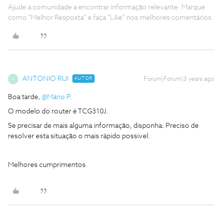
Ajude a comunidade a encontrar informação relevante. Marque
como "Melhor Resposta" e faça "Like" nos melhores comentários.
ANTONIO RUI
AUTOR
Forum|Forum|3 years ago
A
Boa tarde,
@Mário P.
O modelo do router é TCG310J.
Se precisar de mais alguma informação, disponha. Preciso de
resolver esta situação o mais rápido possivel.
Melhores cumprimentos