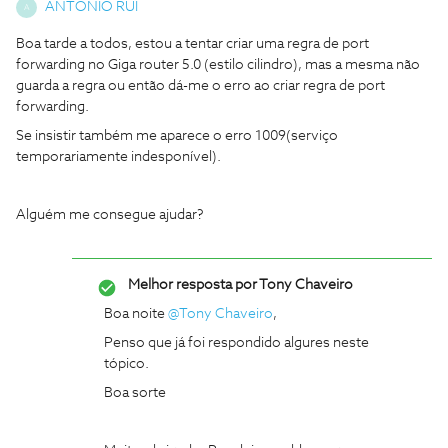
ANTONIO RUI
A
Boa tarde a todos, estou a tentar criar uma regra de port
forwarding no Giga router 5.0 (estilo cilindro), mas a mesma não
guarda a regra ou então dá-me o erro ao criar regra de port
forwarding.
Se insistir também me aparece o erro 1009(serviço
temporariamente indesponível).
Alguém me consegue ajudar?
Melhor resposta por
Tony Chaveiro
Boa noite
@Tony Chaveiro
,
Penso que já foi respondido algures neste
tópico.
Boa sorte