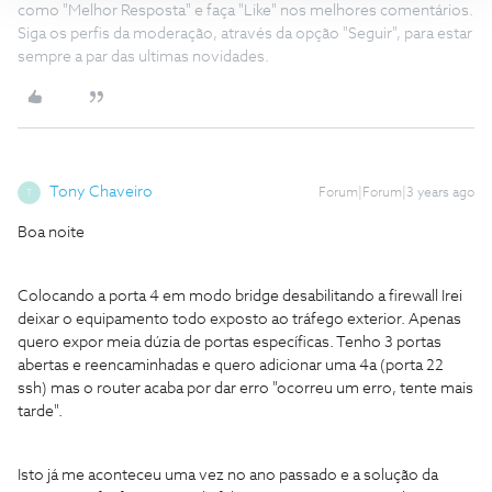
como "Melhor Resposta" e faça "Like" nos melhores comentários.
Siga os perfis da moderação, através da opção "Seguir", para estar
sempre a par das ultimas novidades.
Tony Chaveiro
Forum|Forum|3 years ago
T
Boa noite
Colocando a porta 4 em modo bridge desabilitando a firewall Irei
deixar o equipamento todo exposto ao tráfego exterior. Apenas
quero expor meia dúzia de portas específicas. Tenho 3 portas
abertas e reencaminhadas e quero adicionar uma 4a (porta 22
ssh) mas o router acaba por dar erro "ocorreu um erro, tente mais
tarde".
Isto já me aconteceu uma vez no ano passado e a solução da