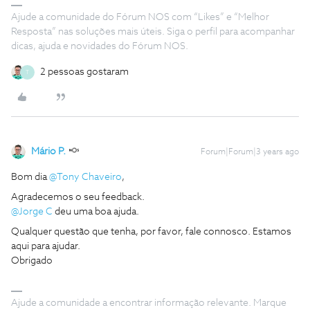
Ajude a comunidade do Fórum NOS com “Likes” e “Melhor
Resposta” nas soluções mais úteis. Siga o perfil para acompanhar
dicas, ajuda e novidades do Fórum NOS.
2 pessoas gostaram
T
Mário P.
Forum|Forum|3 years ago
Bom dia
@Tony Chaveiro
,
Agradecemos o seu feedback.
@Jorge C
deu uma boa ajuda.
Qualquer questão que tenha, por favor, fale connosco. Estamos
aqui para ajudar.
Obrigado
Ajude a comunidade a encontrar informação relevante. Marque