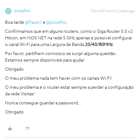
pcoelho
Forum|Forum|3 years ago
P
Boa tarde
@Paulo1
e
@pcoelho
,
Confirmamos que em alguns routers, como o Giga Router 5.0 v2
Hitron, em NOS NET na rede 5 GHz apenas é possível configurar
o canal Wi-Fi para uma Largura de Banda
20/40/80MHz
.
Por favor, partilhem connosco se surgir alguma questão.
Estamos sempre disponíveis para ajudar.
Obrigado
O meu problema nada tem haver com os canais Wi-Fi!
O meu problema é o router estar sempre a perder a configuração
da rede Visitas!
Nunca consegue guardar a password…
Obrigado.