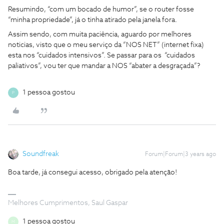
Resumindo, “com um bocado de humor”, se o router fosse
“minha propriedade”, já o tinha atirado pela janela fora.
Assim sendo, com muita paciência, aguardo por melhores
noticias, visto que o meu serviço da “NOS NET” (internet fixa)
esta nos “cuidados intensivos”. Se passar para os “cuidados
paliativos”, vou ter que mandar a NOS “abater a desgraçada”?
1 pessoa gostou
P
Soundfreak
Forum|Forum|3 years ago
Boa tarde, já consegui acesso, obrigado pela atenção!
Melhores Cumprimentos, Saul Gaspar
1 pessoa gostou
M