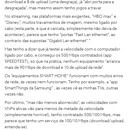
download e 8 de upload (uma desgraça), já “abri porta para a
desgraçada”, mas mesmo assim tenho jogos a travar.
No streaming, nas plataformas mais exigentes, “HBO max” e
“Disney”, muitos travamentos de imagem, mesmo ligado por
cabo (esta parte, é que é caricata, simplesmente não devia de
acontecer), parece que tenho “portas “Fast Lan ethernet”, ao
contrario das supostas “Gigabit Lan ethernet” ”.
Mas tenho a dizer que já testei a velocidade com o computador
ligado por cabo, e consegui os 500 Mbps contratados (app
SPEEDTEST), só que na prática, nenhum equipamento “arranca
mais de 90 Mbps de download e 10 de upload da rede”.
Os “equipamentos SMART HOME” funcionam com muitos erros
de rede, ás vezes nem funcionam. Tenho por exemplo, a “app
SmartThings da Samsung” , ás vezes vê as minhas TVs, outras
vezes não.
Por último, “mas não menos aborrecido”, as velocidades com
VNPs ativas vão para menos de metade da velocidade
(simplesmente horrível), tenho contratado 500/100 Mbps, mas
parece que tenho um serviço de 100/10 Mbps (download/upload,
entenda-se).