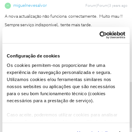
miguelnevesalvor
Forum|Forum|3 years ago
M
A nova actualização não funciona correctamente. Muito mau !!
Sempre serviço indisponível, tente mais tarde.
Configuração de cookies
Os cookies permitem-nos proporcionar lhe uma
experiência de navegação personalizada e segura.
Utilizamos cookies e/ou ferramentas similares nos
miguelnevesalvor
Forum|Forum|3 years ago
M
nossos websites ou aplicações que são necessários
Precisa de ajuda?
para o seu bom funcionamento técnico (cookies
A nova actualização não funciona correctamente. Muito mau !!
necessários para a prestação de serviço).
Sempre serviço indisponível, tente mais tarde.
Caso aceite, poderemos utilizar cookies para analisar
informação estatística (cookies de analítica), adaptar
este serviço às suas preferências e apresentar-lhe