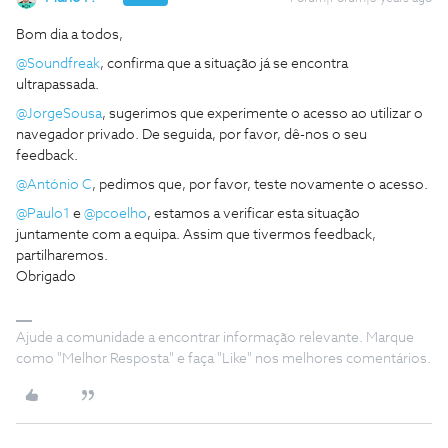
Bom dia a todos,
@Soundfreak
, confirma que a situação já se encontra
ultrapassada.
@JorgeSousa
, sugerimos que experimente o acesso ao utilizar o
navegador privado. De seguida, por favor, dê-nos o seu
feedback.
@António C
, pedimos que, por favor, teste novamente o acesso.
@Paulo1
e
@pcoelho
, estamos a verificar esta situação
juntamente com a equipa. Assim que tivermos feedback,
partilharemos.
Obrigado
Ajude a comunidade a encontrar informação relevante. Marque
como "Melhor Resposta" e faça "Like" nos melhores comentários.