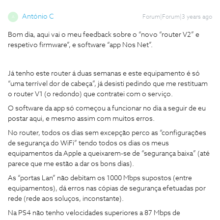
António C
Forum|Forum|3 years ago
A
Bom dia, aqui vai o meu feedback sobre o “novo “router V2” e
respetivo firmware”, e software “app Nos Net”.
Já tenho este router á duas semanas e este equipamento é só
“uma terrível dor de cabeça”, já desisti pedindo que me restituam
o router V1 (o redondo) que contratei com o serviço.
O software da app só começou a funcionar no dia a seguir de eu
postar aqui, e mesmo assim com muitos erros.
No router, todos os dias sem excepção perco as “configurações
de segurança do WiFi” tendo todos os dias os meus
equipamentos da Apple a queixarem-se de “segurança baixa” (até
parece que me estão a dar os bons dias).
As “portas Lan” não debitam os 1000 Mbps supostos (entre
equipamentos), dá erros nas cópias de segurança efetuadas por
rede (rede aos soluços, inconstante).
Na PS4 não tenho velocidades superiores a 87 Mbps de