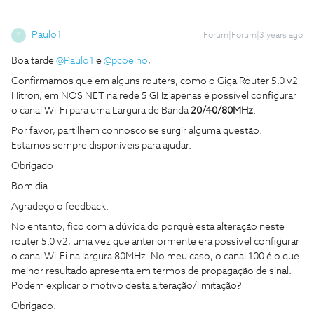
Paulo1
Forum|Forum|3 years ago
P
Boa tarde
@Paulo1
e
@pcoelho
,
Confirmamos que em alguns routers, como o Giga Router 5.0 v2
Hitron, em NOS NET na rede 5 GHz apenas é possível configurar
o canal Wi-Fi para uma Largura de Banda
20/40/80MHz
.
Por favor, partilhem connosco se surgir alguma questão.
Estamos sempre disponíveis para ajudar.
Obrigado
Bom dia.
Agradeço o feedback.
No entanto, fico com a dúvida do porquê esta alteração neste
router 5.0 v2, uma vez que anteriormente era possível configurar
o canal Wi-Fi na largura 80MHz. No meu caso, o canal 100 é o que
melhor resultado apresenta em termos de propagação de sinal.
Podem explicar o motivo desta alteração/limitação?
Obrigado.