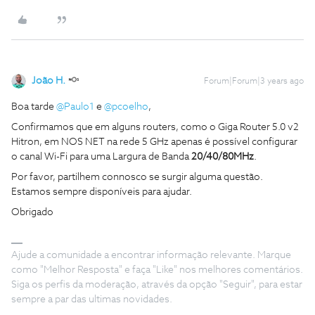
João H.
Forum|Forum|3 years ago
Boa tarde
@Paulo1
e
@pcoelho
,
Confirmamos que em alguns routers, como o Giga Router 5.0 v2
Hitron, em NOS NET na rede 5 GHz apenas é possível configurar
o canal Wi-Fi para uma Largura de Banda
20/40/80MHz
.
Por favor, partilhem connosco se surgir alguma questão.
Estamos sempre disponíveis para ajudar.
Obrigado
Ajude a comunidade a encontrar informação relevante. Marque
como "Melhor Resposta" e faça "Like" nos melhores comentários.
Siga os perfis da moderação, através da opção "Seguir", para estar
sempre a par das ultimas novidades.