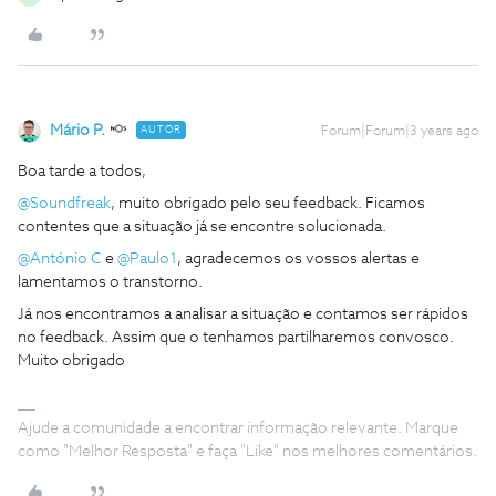
Mário P.
AUTOR
Forum|Forum|3 years ago
Boa tarde a todos,
@Soundfreak
, muito obrigado pelo seu feedback. Ficamos
contentes que a situação já se encontre solucionada.
@António C
e
@Paulo1
, agradecemos os vossos alertas e
lamentamos o transtorno.
Já nos encontramos a analisar a situação e contamos ser rápidos
no feedback. Assim que o tenhamos partilharemos convosco.
Muito obrigado
Ajude a comunidade a encontrar informação relevante. Marque
como "Melhor Resposta" e faça "Like" nos melhores comentários.