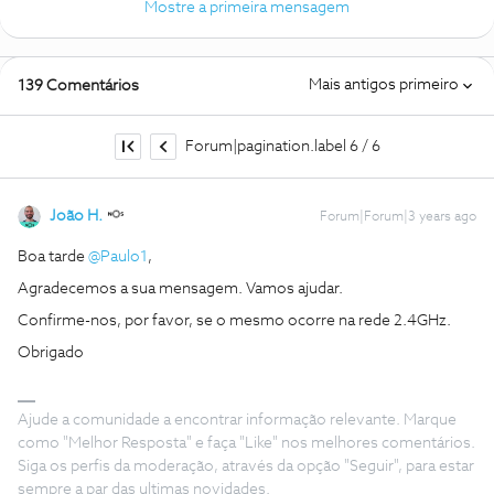
Mostre a primeira mensagem
Mais antigos primeiro
139 Comentários
Forum|pagination.label 6 / 6
João H.
Forum|Forum|3 years ago
Boa tarde
@Paulo1
,
Agradecemos a sua mensagem. Vamos ajudar.
Confirme-nos, por favor, se o mesmo ocorre na rede 2.4GHz.
Obrigado
Ajude a comunidade a encontrar informação relevante. Marque
como "Melhor Resposta" e faça "Like" nos melhores comentários.
Siga os perfis da moderação, através da opção "Seguir", para estar
sempre a par das ultimas novidades.