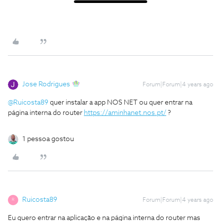
Jose Rodrigues
Forum|Forum|4 years ago
@Ruicosta89
quer instalar a app NOS NET ou quer entrar na
página interna do router
https://aminhanet.nos.pt/
?
1 pessoa gostou
Ruicosta89
Forum|Forum|4 years ago
R
Eu quero entrar na aplicação e na página interna do router mas