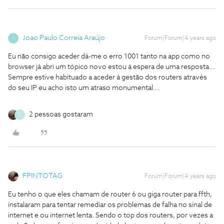
Joao Paulo Correia Araújo
Forum|Forum|4 years ago
J
Eu não consigo aceder dá-me o erro 1001 tanto na app como no
browser já abri um tópico novo estou á espera de uma resposta...
Sempre estive habituado a aceder á gestão dos routers através
do seu IP eu acho isto um atraso monumental...
2 pessoas gostaram
C
FPINTOTAG
Forum|Forum|4 years ago
Eu tenho o que eles chamam de router 6 ou giga router para ffth,
instalaram para tentar remediar os problemas de falha no sinal de
internet e ou internet lenta. Sendo o top dos routers, por vezes a