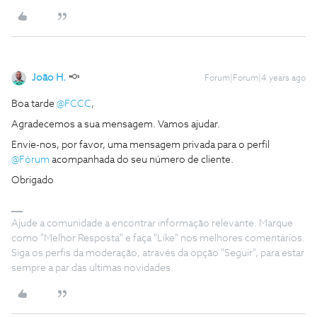
João H.
Forum|Forum|4 years ago
Boa tarde
@FCCC
,
Agradecemos a sua mensagem. Vamos ajudar.
Envie-nos, por favor, uma mensagem privada para o perfil
@Fórum
acompanhada do seu número de cliente.
Obrigado
Ajude a comunidade a encontrar informação relevante. Marque
como "Melhor Resposta" e faça "Like" nos melhores comentários.
Siga os perfis da moderação, através da opção "Seguir", para estar
sempre a par das ultimas novidades.