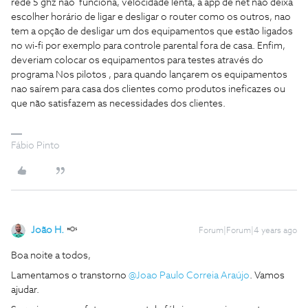
rede 5 ghz nao funciona, velocidade lenta, a app de net nao deixa
escolher horário de ligar e desligar o router como os outros, nao
tem a opção de desligar um dos equipamentos que estão ligados
no wi-fi por exemplo para controle parental fora de casa. Enfim,
deveriam colocar os equipamentos para testes através do
programa Nos pilotos , para quando lançarem os equipamentos
nao saírem para casa dos clientes como produtos ineficazes ou
que não satisfazem as necessidades dos clientes.
Fábio Pinto
João H.
Forum|Forum|4 years ago
Boa noite a todos,
Lamentamos o transtorno
@Joao Paulo Correia Araújo
. Vamos
ajudar.