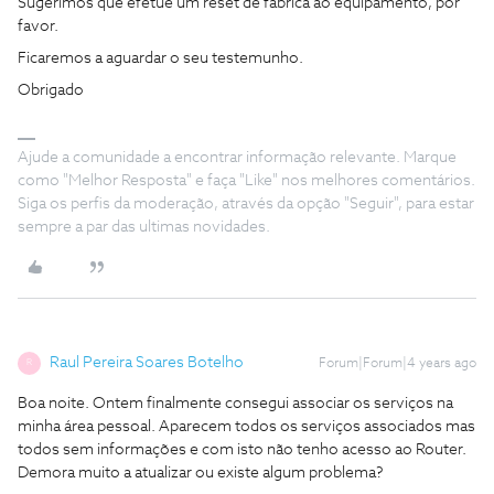
Sugerimos que efetue um reset de fábrica ao equipamento, por
favor.
Ficaremos a aguardar o seu testemunho.
Obrigado
Ajude a comunidade a encontrar informação relevante. Marque
como "Melhor Resposta" e faça "Like" nos melhores comentários.
Siga os perfis da moderação, através da opção "Seguir", para estar
sempre a par das ultimas novidades.
Raul Pereira Soares Botelho
Forum|Forum|4 years ago
R
Boa noite. Ontem finalmente consegui associar os serviços na
minha área pessoal. Aparecem todos os serviços associados mas
todos sem informações e com isto não tenho acesso ao Router.
Demora muito a atualizar ou existe algum problema?