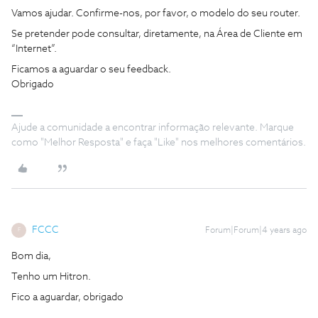
Vamos ajudar. Confirme-nos, por favor, o modelo do seu router.
Se pretender pode consultar, diretamente, na Área de Cliente em
“Internet”.
Ficamos a aguardar o seu feedback.
Obrigado
Ajude a comunidade a encontrar informação relevante. Marque
como "Melhor Resposta" e faça "Like" nos melhores comentários.
FCCC
Forum|Forum|4 years ago
F
Bom dia,
Tenho um Hitron.
Fico a aguardar, obrigado