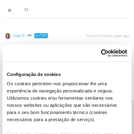
Inês B.
AUTOR
Forum|Forum|4 years ago
Olá
@Raul Pereira Soares Botelho
,
Fez logout e login na Área de Cliente?
A situação mantém-se?
Obrigada
Configuração de cookies
Os cookies permitem-nos proporcionar lhe uma
Ajude a comunidade a encontrar informação relevante. Marque
experiência de navegação personalizada e segura.
como "Melhor Resposta" e faça "Like" nos melhores comentários.
Utilizamos cookies e/ou ferramentas similares nos
nossos websites ou aplicações que são necessários
Precisa de ajuda?
para o seu bom funcionamento técnico (cookies
necessários para a prestação de serviço).
Ruicosta89
Forum|Forum|4 years ago
R
Caso aceite, poderemos utilizar cookies para analisar