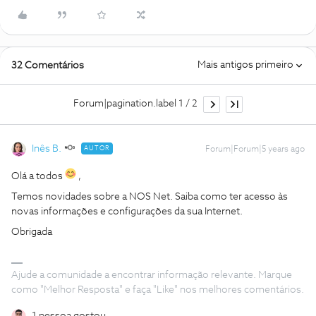
Mais antigos primeiro
32 Comentários
Forum|pagination.label 1 / 2
Inês B.
AUTOR
Forum|Forum|5 years ago
Olá a todos
,
Temos novidades sobre a NOS Net. Saiba como ter acesso às
novas informações e configurações da sua Internet.
Obrigada
Ajude a comunidade a encontrar informação relevante. Marque
como "Melhor Resposta" e faça "Like" nos melhores comentários.
1 pessoa gostou