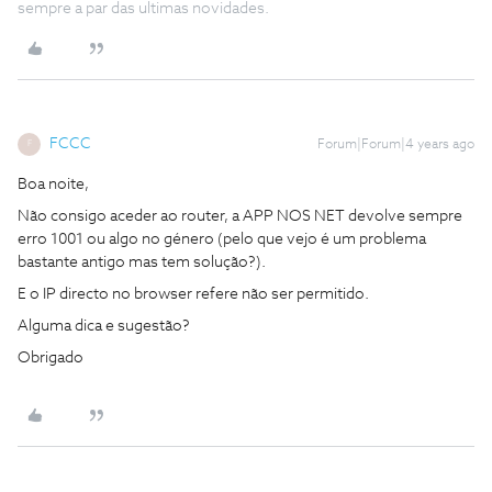
sempre a par das ultimas novidades.
FCCC
Forum|Forum|4 years ago
F
Boa noite,
Não consigo aceder ao router, a APP NOS NET devolve sempre
erro 1001 ou algo no género (pelo que vejo é um problema
bastante antigo mas tem solução?).
E o IP directo no browser refere não ser permitido.
Alguma dica e sugestão?
Obrigado