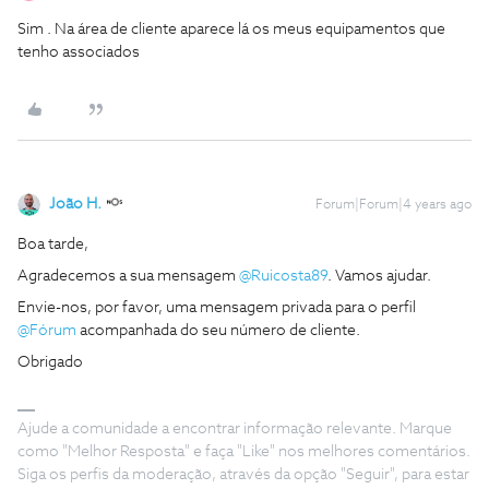
Sim . Na área de cliente aparece lá os meus equipamentos que
tenho associados
João H.
Forum|Forum|4 years ago
Boa tarde,
Agradecemos a sua mensagem
@Ruicosta89
. Vamos ajudar.
Envie-nos, por favor, uma mensagem privada para o perfil
@Fórum
acompanhada do seu número de cliente.
Obrigado
Ajude a comunidade a encontrar informação relevante. Marque
como "Melhor Resposta" e faça "Like" nos melhores comentários.
Siga os perfis da moderação, através da opção "Seguir", para estar