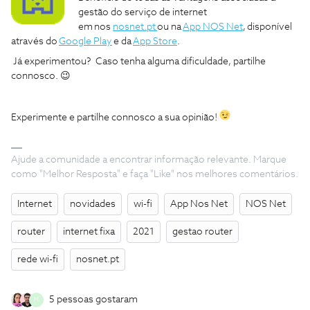
gestão do serviço de internet
em nos
nosnet.pt
ou na
App NOS Net
, disponível
através do
Google Play
e da
App Store
.
​Já experimentou? Caso tenha alguma dificuldade, partilhe
connosco. 😉
Experimente e partilhe connosco a sua opinião!
Ajude a comunidade a encontrar informação relevante. Marque
como "Melhor Resposta" e faça "Like" nos melhores comentários.
Internet
novidades
wi-fi
App Nos Net
NOS Net
router
internet fixa
2021
gestao router
rede wi-fi
nosnet.pt
5 pessoas gostaram
M