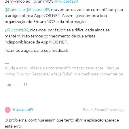
Bem-vindo ao Fórum NOS
@Ruicosta89
,
@Guimas
e
@Ruicosta89
, movemos os vossos comentários para
o artigo sobre a App NOS NET. Assim, garantimos a boa
organização do Fórum NOS e da informação.
@Ruicosta89
, diga-nos, por favor, se a dificuldade ainda se
mantém. Não temos conhecimento de que exista
indisponibilidade da App NOS NET.
Ficamos a aguardar o seu feedback.
Ajude a comunidade a encontrar informação relevante. Marque
como "Melhor Resposta" e faça "Like" nos melhores comentários.
Ruicosta89
Forum|Forum|4 years ago
R
O problema continua assim que tento abrir a aplicação aparece
este erro.