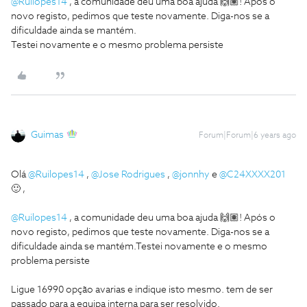
@Ruilopes14
, a comunidade deu uma boa ajuda 🙌🏽! Após o
novo registo, pedimos que teste novamente. Diga-nos se a
dificuldade ainda se mantém.
Testei novamente e o mesmo problema persiste
Guimas
Forum|Forum|6 years ago
Olá
@Ruilopes14
,
@Jose Rodrigues
,
@jonnhy
e
@C24XXXX201
🙂 ,
@Ruilopes14
, a comunidade deu uma boa ajuda 🙌🏽! Após o
novo registo, pedimos que teste novamente. Diga-nos se a
dificuldade ainda se mantém.
Testei novamente e o mesmo
problema persiste
Ligue 16990 opção avarias e indique isto mesmo. tem de ser
passado para a equipa interna para ser resolvido.