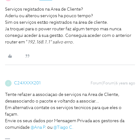
Serviços registados na Area de Cliente?
Aderiu ou alterou serviços ha pouco tempo?
Sim os serviços estão registrados na área de cliente.
Ja troquei para o power router faz algum tempo mas nunca
consegui aceder à sua gestão. Conseguia aceder com o anterior
router em "
192.168.1.1" salvo erro.
C24XXXX201
Forum|Forum|6 years ago
C
Tente refazer a associaçao de serviços na Area de Cliente,
desassociando o pacote e voltando a associar...
Em alternativa contate os serviços tecnicos para que eles o
façam.
Envie os seus dados por Mensagem Privada aos gestores da
comunidade
@Ana P.
ou
@Tiago C.