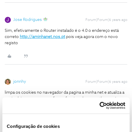
Jose Rodrigues
Forum|Forum|6 years ago
Sim, efetivamente o Router instalado é o 4.0 o endereço está
correto
http://aminhanet.nos.pt
pois veja agora com o novo
registo
jonnhy
Forum|Forum|6 years ago
limpa os cookies no navegador da pagina a minha net e atualiza a
pagina k ja consegues..eu faço e funciona bem..no tlm nao é
preciso
João Pereira
Configuração de cookies