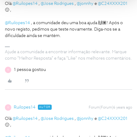
Olá
@Ruilopes14
,
@Jose Rodrigues
,
@jonnhy
e
@C24XXXX201
🙂 ,
@Ruilopes14
, a comunidade deu uma boa ajuda 🙌🏽! Após o
novo registo, pedimos que teste novamente. Diga-nos se a
dificuldade ainda se mantém.
Ajude a comunidade a encontrar informação relevante. Marque
como "Melhor Resposta" e faça "Like" nos melhores comentários.
1 pessoa gostou
R
Ruilopes14
AUTOR
Forum|Forum|6 years ago
R
Olá
@Ruilopes14
,
@Jose Rodrigues
,
@jonnhy
e
@C24XXXX201
🙂 ,