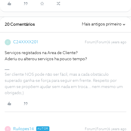
Mais antigos primeiro
20 Comentários
C24XXXX201
Forum|Forum|6 years ago
C
Serviços registados na Area de Cliente?
Aderiu ou alterou serviços ha pouco tempo?
Ser cliente NOS pode não ser fácil, mas a cada obstáculo
superado ganha-se força para seguir em frente. Respeito por
quem se propõem ajudar sem nada em troca... nem mesmo um
obrigado;)
Ruilopes14
AUTOR
Forum|Forum|6 years ago
R