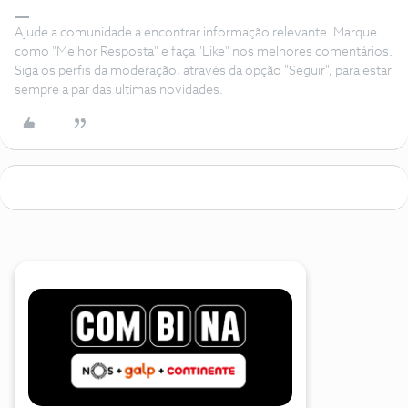
Ajude a comunidade a encontrar informação relevante. Marque
como "Melhor Resposta" e faça "Like" nos melhores comentários.
Siga os perfis da moderação, através da opção "Seguir", para estar
sempre a par das ultimas novidades.