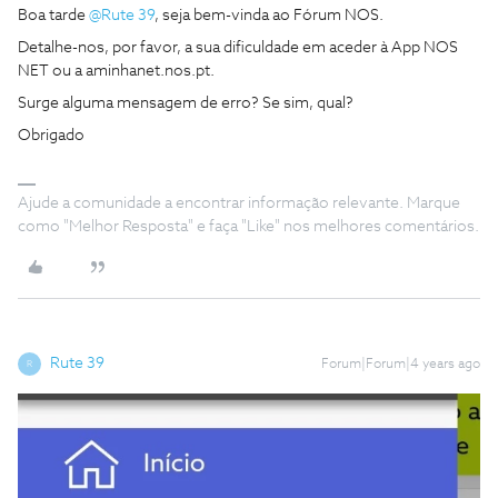
Boa tarde
@Rute 39
, seja bem-vinda ao Fórum NOS.
Detalhe-nos, por favor, a sua dificuldade em aceder à App NOS
NET ou a aminhanet.nos.pt.
Surge alguma mensagem de erro? Se sim, qual?
Obrigado
Ajude a comunidade a encontrar informação relevante. Marque
como "Melhor Resposta" e faça "Like" nos melhores comentários.
Rute 39
Forum|Forum|4 years ago
R