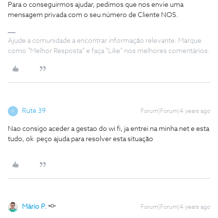
Para o conseguirmos ajudar, pedimos que nos envie uma
mensagem privada com o seu número de Cliente NOS.
Ajude a comunidade a encontrar informação relevante. Marque
como "Melhor Resposta" e faça "Like" nos melhores comentários.
Rute 39
Forum|Forum|4 years ago
R
Nao consigo aceder a gestao do wi fi, ja entrei na minha net e esta
tudo, ok peço ajuda para resolver esta situação
Mário P.
Forum|Forum|4 years ago