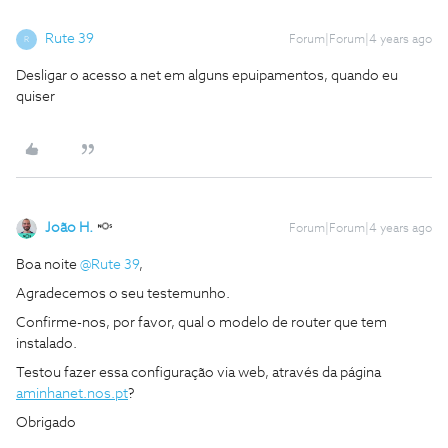
Rute 39
Forum|Forum|4 years ago
R
Desligar o acesso a net em alguns epuipamentos, quando eu
quiser
João H.
Forum|Forum|4 years ago
Boa noite
@Rute 39
,
Agradecemos o seu testemunho.
Confirme-nos, por favor, qual o modelo de router que tem
instalado.
Testou fazer essa configuração via web, através da página
aminhanet.nos.pt
?
Obrigado