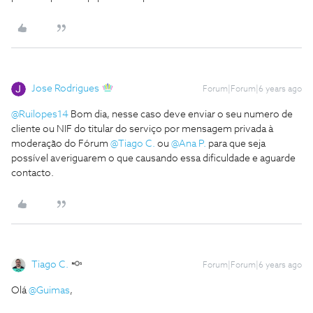
Jose Rodrigues
Forum|Forum|6 years ago
@Ruilopes14
Bom dia, nesse caso deve enviar o seu numero de
cliente ou NIF do titular do serviço por mensagem privada à
moderação do Fórum
@Tiago C.
ou
@Ana P.
para que seja
possível averiguarem o que causando essa dificuldade e aguarde
contacto.
Tiago C.
Forum|Forum|6 years ago
Olá
@Guimas
,