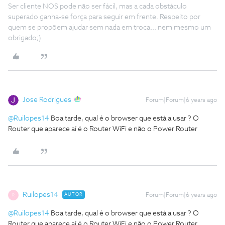
Ser cliente NOS pode não ser fácil, mas a cada obstáculo
superado ganha-se força para seguir em frente. Respeito por
quem se propõem ajudar sem nada em troca... nem mesmo um
obrigado;)
Jose Rodrigues
Forum|Forum|6 years ago
@Ruilopes14
Boa tarde, qual é o browser que está a usar ? O
Router que aparece aí é o Router WiFi e não o Power Router
Ruilopes14
AUTOR
Forum|Forum|6 years ago
R
@Ruilopes14
Boa tarde, qual é o browser que está a usar ? O
Router que aparece aí é o Router WiFi e não o Power Router