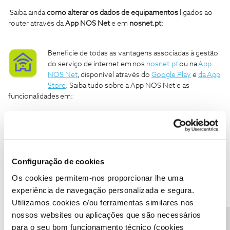
Saiba ainda
como alterar os dados de equipamentos
ligados ao
router através da
App NOS Net
e em
nosnet.pt
:
Beneficie de todas as vantagens associadas à gestão
do serviço de internet em nos
nosnet.pt
ou na
App
NOS Net
, disponível através do
Google Play
e
da App
Store
. Saiba tudo sobre a App NOS Net e as
funcionalidades em:
Caso tenha alguma dificuldade em consultar informação de
equipamentos ligado ao seu router, partilhe connosco.
Configuração de cookies
Ajude a comunidade a encontrar informação relevante. Marque
Os cookies permitem-nos proporcionar lhe uma
como "Melhor Resposta" e faça "Like" nos melhores comentários.
experiência de navegação personalizada e segura.
Siga os perfis da moderação, através da opção "Seguir", para estar
sempre a par das ultimas novidades.
Utilizamos cookies e/ou ferramentas similares nos
nossos websites ou aplicações que são necessários
configurar
Internet
ip
Bandas
mac adress
para o seu bom funcionamento técnico (cookies