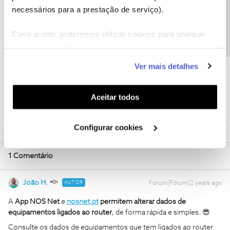
Precisa de ajuda?
necessários para a prestação de serviço).
App Nos Net
NOS Net
Configurações
bandas wi-fi
Caso aceite, poderemos utilizar cookies para analisar
NOS Net 3.0
nosnet.pt
nosnet
App NOS Net
informação estatística (cookies de analítica), adaptar
MAC Address
informação equipamentos
nome
este serviço às suas preferências e apresentar-lhe
Ver mais detalhes
funcionalidades (cookies de personalização e
tipo de rede
funcionalidade) e adaptar anúncios aos seus interesses
(cookies de publicidade personalizada). Pode gerir a
Aceitar todos
5 pessoas gostaram
M
utilização dos cookies clicando em "
Configurar
Cookies
".
Configurar cookies
1 Comentário
João H.
AUTOR
Forum|Forum|2 years ago
A
App NOS Net
e
nosnet.pt
permitem alterar dados de
equipamentos ligados ao router
, de forma rápida e simples. 😎
Consulte os dados de equipamentos que tem ligados ao router