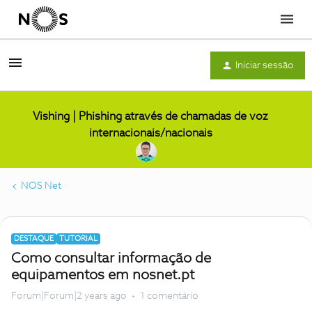
Menu
Iniciar sessão
Vishing | Phishing através de chamadas de voz
internacionais/nacionais
NOS Net
DESTAQUE
TUTORIAL
Como consultar informação de
equipamentos em nosnet.pt
Forum|Forum|2 years ago
1 comentário