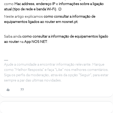
como
Mac address
,
endereço IP
e
informações sobre a ligação
atual (tipo de rede e banda Wi-Fi)
. 😉
Neste artigo explicamos
como consultar a informação de
equipamentos ligados ao router em nosnet.pt
.
Saiba ainda
como consultar a informação de equipamentos ligado
ao router
na
App NOS NET
:
Ajude a comunidade a encontrar informação relevante. Marque
como "Melhor Resposta" e faça "Like" nos melhores comentários.
Siga os perfis da moderação, através da opção "Seguir", para estar
sempre a par das ultimas novidades.