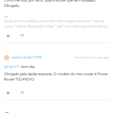
Confirme-nos, por favor, qual o Router que tem instalado.
Obrigado,
Ajude a comunidade a encontrar informação relevante. Marque
como "Melhor Resposta" e faça "Like" nos melhores comentários.
carlosvieira021998
Forum|Forum|1 year ago
C
@Mário P.
, bom dia,
Obrigado pela rápida resposta. O modelo do meu router é Power
Router TG2492NO.