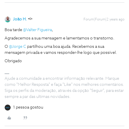
João H.
Forum|Forum|2 years ago
Boa tarde
@Valter Figueira
,
Agradecemos a sua mensagem e lamentamos o transtorno.
O
@Jorge C
partilhou uma boa ajuda. Recebemos a sua
mensagem privada e vamos responder-lhe logo que possível.
Obrigado
Ajude a comunidade a encontrar informação relevante. Marque
como "Melhor Resposta" e faça "Like" nos melhores comentários.
Siga os perfis da moderação, através da opção "Seguir", para estar
sempre a par das ultimas novidades.
1 pessoa gostou