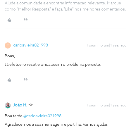
Ajude a comunidade a encontrar informação relevante. Marque
como "Melhor Resposta" e faça "Like" nos melhores comentários.
carlosvieira021998
Forum|Forum|1 year ago
C
Boas,
Já efetuei o reset e ainda assim o problema persiste.
João H.
Forum|Forum|1 year ago
Boa tarde
@carlosvieira021998
,
Agradecemos a sua mensagem e partilha. Vamos ajudar.