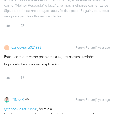
Ajude a comunidade a encontrar informação relevante. Marque
como "Melhor Resposta" e faça "Like" nos melhores comentários.
Siga os perfis da moderação, através da opção "Seguir", para estar
sempre a par das ultimas novidades.
carlosvieira021998
Forum|Forum|1 year ago
C
Estou com o mesmo problema á alguns meses também.
Impossibilitado de usar a aplicação.
Mário P.
Forum|Forum|1 year ago
@carlosvieira021998
, bom dia.