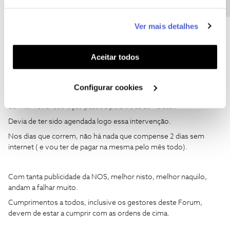
(igual ao que tinha), e voltei a ter NET e já consigo utilizar a APP
informação estatística (cookies de analítica), adaptar
NOS NET.
este serviço às suas preferências e apresentar-lhe
Ver mais detalhes
funcionalidades (cookies de personalização e
Acho que tenho um Bug com a ativação da Bridge na Porta 4 ( o
meu router pessoal está a receber um IP de rede doméstica).
funcionalidade) e adaptar anúncios aos seus interesses
Situação a averiguar.
(cookies de publicidade personalizada). Pode gerir a
Aceitar todos
utilização dos cookies clicando em "
Configurar
Cookies
".
Conclusão
Configurar cookies
Após muito tempo perdido, muitos resets e 2 dias sem serviço
de internet a resolução passou pela troca do Router.
Devia de ter sido agendada logo essa intervenção.
Nos dias que correm, não há nada que compense 2 dias sem
internet ( e vou ter de pagar na mesma pelo mês todo).
Com tanta publicidade da NOS, melhor nisto, melhor naquilo,
andam a falhar muito.
Cumprimentos a todos, inclusive os gestores deste Forum,
devem de estar a cumprir com as ordens de cima.