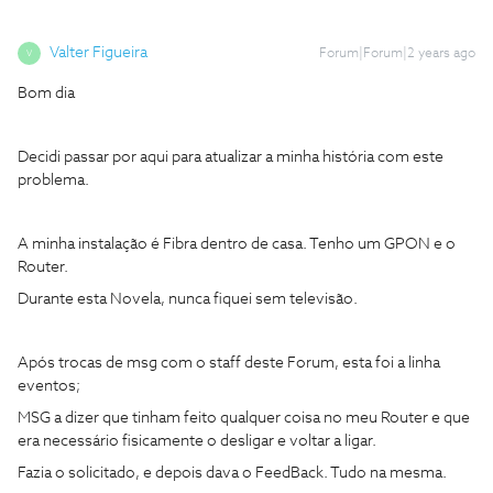
Valter Figueira
Forum|Forum|2 years ago
V
Bom dia
Decidi passar por aqui para atualizar a minha história com este
problema.
A minha instalação é Fibra dentro de casa. Tenho um GPON e o
Router.
Durante esta Novela, nunca fiquei sem televisão.
Após trocas de msg com o staff deste Forum, esta foi a linha
eventos;
MSG a dizer que tinham feito qualquer coisa no meu Router e que
era necessário fisicamente o desligar e voltar a ligar.
Fazia o solicitado, e depois dava o FeedBack. Tudo na mesma.