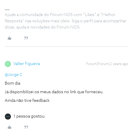
Ajude a comunidade do Fórum NOS com “Likes” e “Melhor
Resposta” nas soluções mais úteis. Siga o perfil para acompanhar
dicas, ajuda e novidades do Fórum NOS.
Valter Figueira
Forum|Forum|2 years ago
V
@Jorge C
Bom dia
Já disponibilizei os meus dados no link que forneceu.
Ainda não tive feedback
1 pessoa gostou