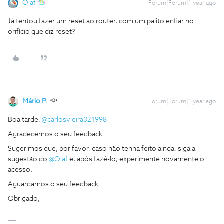
Olaf
Forum|Forum|1 year ago
Já tentou fazer um reset ao router, com um palito enfiar no
orifício que diz reset?
Mário P.
Forum|Forum|1 year ago
Boa tarde,
@carlosvieira021998
Agradecemos o seu feedback.
Sugerimos que, por favor, caso não tenha feito ainda, siga a
sugestão do
@Olaf
e, após fazê-lo, experimente novamente o
acesso.
Aguardamos o seu feedback.
Obrigado,