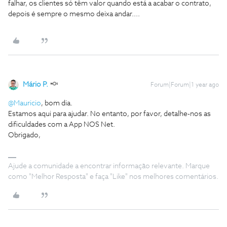
falhar, os clientes só têm valor quando está a acabar o contrato,
depois é sempre o mesmo deixa andar....
Mário P.
Forum|Forum|1 year ago
@Mauricio
, bom dia.
Estamos aqui para ajudar. No entanto, por favor, detalhe-nos as
dificuldades com a App NOS Net.
Obrigado,
Ajude a comunidade a encontrar informação relevante. Marque
como "Melhor Resposta" e faça "Like" nos melhores comentários.