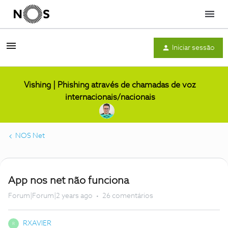
Menu
Iniciar sessão
Vishing | Phishing através de chamadas de voz
internacionais/nacionais
NOS Net
App nos net não funciona
Forum|Forum|2 years ago
26 comentários
RXAVIER
R