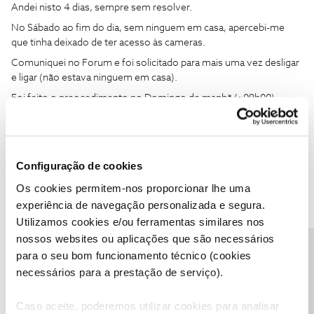
Andei nisto 4 dias, sempre sem resolver.
No Sábado ao fim do dia, sem ninguem em casa, apercebi-me
que tinha deixado de ter acesso às cameras.
Comuniquei no Forum e foi solicitado para mais uma vez desligar
e ligar (não estava ninguem em casa).
Foi feito o preocedimento no Domingo de manhã (~09h00).
O problema agora estava pior, já nem Net tinha.
MSG no Forum. Não obtive resposta.
Pelas 17H00 dirigi-me a uma loja NOS para pedir a visita de um
Configuração de cookies
técnico para trocar o Router (não é possível fazer o pedido na
Os cookies permitem-nos proporcionar lhe uma
APP my Nos, nem no Portal. Só via telefone com custos
experiência de navegação personalizada e segura.
associados).
Utilizamos cookies e/ou ferramentas similares nos
Ficou agendada visita para Segunda entre as 13h e as 19h.
nossos websites ou aplicações que são necessários
Deixei MSG no Forum.
Precisa de ajuda?
para o seu bom funcionamento técnico (cookies
Tive reposta do Forum já de noite.
necessários para a prestação de serviço).
Caso aceite, poderemos utilizar cookies para analisar
O técnico compareceu na segunda pelas 17h, trocou o router