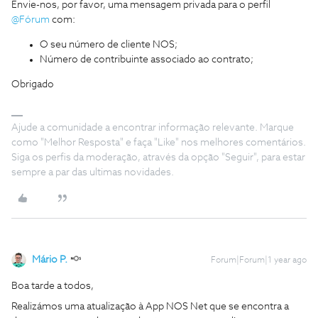
Envie-nos, por favor, uma mensagem privada para o perfil
@Fórum
com:
O seu número de cliente NOS;
Número de contribuinte associado ao contrato;
Obrigado
Ajude a comunidade a encontrar informação relevante. Marque
como "Melhor Resposta" e faça "Like" nos melhores comentários.
Siga os perfis da moderação, através da opção "Seguir", para estar
sempre a par das ultimas novidades.
Mário P.
Forum|Forum|1 year ago
Boa tarde a todos,
Realizámos uma atualização à App NOS Net que se encontra a