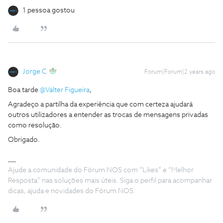
1 pessoa gostou
Jorge C
Forum|Forum|2 years ago
Boa tarde
@Valter Figueira
,
Agradeço a partilha da experiência que com certeza ajudará
outros utilizadores a entender as trocas de mensagens privadas
como resolução.
Obrigado.
Ajude a comunidade do Fórum NOS com “Likes” e “Melhor
Resposta” nas soluções mais úteis. Siga o perfil para acompanhar
dicas, ajuda e novidades do Fórum NOS.