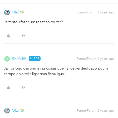
Olaf
Forum|Forum|2 years ago
Já tentou fazer um reset ao router?
RXAVIER
AUTOR
Forum|Forum|2 years ago
R
Já, foi logo das primeiras coisas que fiz, deixei desligado algum
tempo e voltei a ligar mas ficou igual
Olaf
Forum|Forum|2 years ago