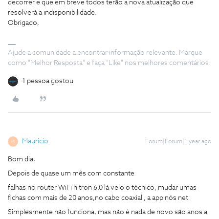
decorrer e que em breve todos terão a nova atualização que
resolverá a indisponibilidade.
Obrigado,
Ajude a comunidade a encontrar informação relevante. Marque
como "Melhor Resposta" e faça "Like" nos melhores comentários.
1 pessoa gostou
Mauricio
Forum|Forum|1 year ago
M
Bom dia,
Depois de quase um mês com constante
falhas no router WiFi hitron 6.0 lá veio o técnico, mud
ar umas
fichas com mais de 20 anos,
no cabo coaxial , a app nós net
Simplesmente não funciona, mas não é nada de novo são anos a