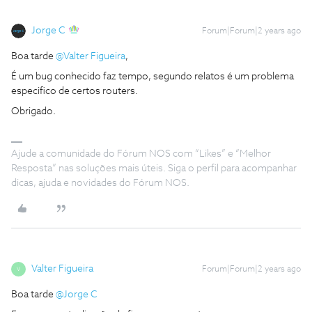
Jorge C
Forum|Forum|2 years ago
Boa tarde
@Valter Figueira
,
É um bug conhecido faz tempo, segundo relatos é um problema
especifico de certos routers.
Obrigado.
Ajude a comunidade do Fórum NOS com “Likes” e “Melhor
Resposta” nas soluções mais úteis. Siga o perfil para acompanhar
dicas, ajuda e novidades do Fórum NOS.
Valter Figueira
Forum|Forum|2 years ago
V
Boa tarde
@Jorge C