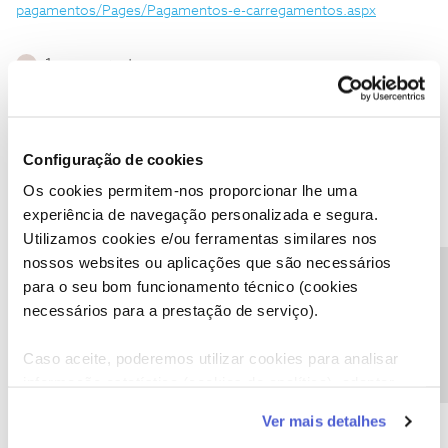
pagamentos/Pages/Pagamentos-e-carregamentos.aspx
1 pessoa gostou
L
Configuração de cookies
Inês B.
Forum|Forum|5 years ago
Os cookies permitem-nos proporcionar lhe uma
experiência de navegação personalizada e segura.
Olá
@LGouveia
,
Utilizamos cookies e/ou ferramentas similares nos
Lamentamos a demora na resposta.
nossos websites ou aplicações que são necessários
Consulte, por favor, o tópico que o
@Jose Rodrigues
sugeriu, irá
Precisa de ajuda?
para o seu bom funcionamento técnico (cookies
ajudar.
necessários para a prestação de serviço).
E veja também as formas de pagamento disponíveis,
aqui
, caso
continue sem conseguir fazer o pagamento dessa forma.
Caso aceite, poderemos utilizar cookies para analisar
Obrigada
informação estatística (cookies de analítica), adaptar
este serviço às suas preferências e apresentar-lhe
Ver mais detalhes
funcionalidades (cookies de personalização e
Ajude a comunidade a encontrar informação relevante. Marque