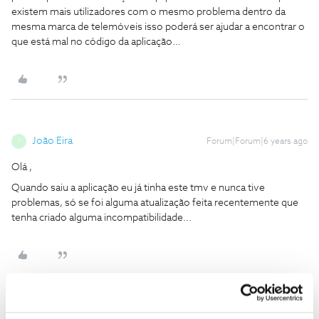
existem mais utilizadores com o mesmo problema dentro da
mesma marca de telemóveis isso poderá ser ajudar a encontrar o
que está mal no código da aplicação…
João Eira
Forum|Forum|6 years ago
J
Olá ,
Quando saiu a aplicação eu já tinha este tmv e nunca tive
problemas, só se foi alguma atualização feita recentemente que
tenha criado alguma incompatibilidade...
rdsguarda
AUTOR
Forum|Forum|6 years ago
R