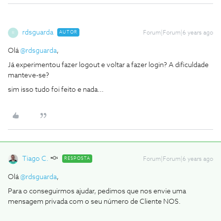
rdsguarda
AUTOR
Forum|Forum|6 years ago
R
Olá
@rdsguarda
,
Já experimentou fazer logout e voltar a fazer login? A dificuldade
manteve-se?
sim isso tudo foi feito e nada...
Tiago C.
RESPOSTA
Forum|Forum|6 years ago
Olá
@rdsguarda
,
Para o conseguirmos ajudar, pedimos que nos envie uma
mensagem privada com o seu número de Cliente NOS.