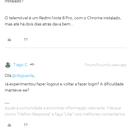
instalado?
O telemóvel é um Redmi Note 8 Pro, com o Chrome instalado,
mas até há dois dias atrás dava bem...
Tiago C.
Forum|Forum|6 years ago
Olá
@rdsguarda
,
Já experimentou fazer logout e voltar a fazer login? A dificuldade
manteve-se?
Ajude a comunidade a encontrar informação relevante. Marque
como "Melhor Resposta" e faça "Like" nos melhores comentários.