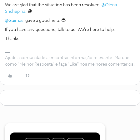
We are glad that the situation has been resolved,
@Olena
Shchepina
. 😀
@Guimas
gave a good help. 😎
If you have any questions, talk to us. We're here to help.
Thanks
Ajude a comunidade a encontrar informação relevante. Marque
como "Melhor Resposta" e faça "Like" nos melhores comentários.