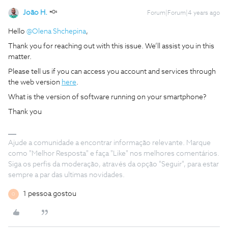
João H.
Forum|Forum|4 years ago
Hello
@Olena Shchepina
,
Thank you for reaching out with this issue. We’ll assist you in this
matter.
Please tell us if you can access you account and services through
the web version
here
.
What is the version of software running on your smartphone?
Thank you
Ajude a comunidade a encontrar informação relevante. Marque
como "Melhor Resposta" e faça "Like" nos melhores comentários.
Siga os perfis da moderação, através da opção "Seguir", para estar
sempre a par das ultimas novidades.
1 pessoa gostou
O