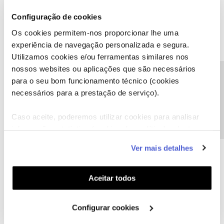
Configuração de cookies
Olá ,
Quando saiu a aplicação eu já tinha este tmv e nunca tive
Os cookies permitem-nos proporcionar lhe uma
problemas, só se foi alguma atualização feita recentemente que
experiência de navegação personalizada e segura.
tenha criado alguma incompatibilidade...
Utilizamos cookies e/ou ferramentas similares nos
a mim também me aconteceu o mesmo… enquanto a NOS não
nossos websites ou aplicações que são necessários
Precisa de ajuda?
encontra solução podes usar na mesma a aplicação, saltando logo
para o seu bom funcionamento técnico (cookies
para um ds outros separadores...
necessários para a prestação de serviço).
Caso aceite, poderemos utilizar cookies para analisar
informação estatística (cookies de analítica), adaptar
este serviço às suas preferências e apresentar-lhe
Ver mais detalhes
funcionalidades (cookies de personalização e
João Eira
Forum|Forum|6 years ago
J
funcionalidade) e adaptar anúncios aos seus interesses
(cookies de publicidade personalizada). Pode gerir a
ok, obrigado
Aceitar todos
utilização dos cookies clicando em "
Configurar
Cookies
".
Configurar cookies