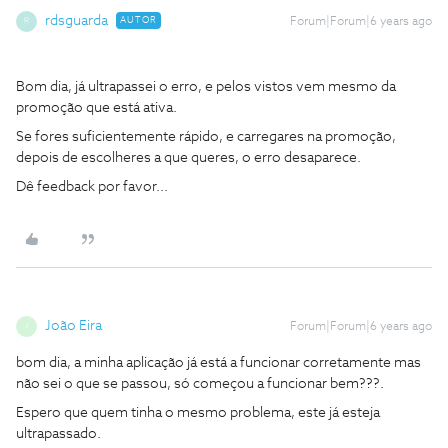
rdsguarda
AUTOR
Forum|Forum|6 years ago
R
Bom dia, já ultrapassei o erro, e pelos vistos vem mesmo da
promoção que está ativa.
Se fores suficientemente rápido, e carregares na promoção,
depois de escolheres a que queres, o erro desaparece.
Dê feedback por favor...
João Eira
Forum|Forum|6 years ago
J
bom dia, a minha aplicação já está a funcionar corretamente mas
não sei o que se passou, só começou a funcionar bem???.
Espero que quem tinha o mesmo problema, este já esteja
ultrapassado.