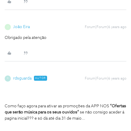
João Eira
Forum|Forum|6 years ago
J
Obrigado pela atenção
rdsguarda
AUTOR
Forum|Forum|6 years ago
R
Como faço agora para ativar as promoções da APP NOS
“Ofertas
que serão música para os seus ouvidos
”
se não consigo aceder á
pagina inicial??? e só dá até dia 31 de maio...