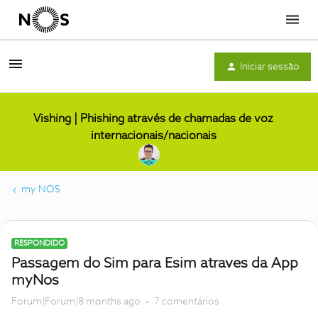
Menu
Iniciar sessão
Vishing | Phishing através de chamadas de voz
internacionais/nacionais
my NOS
RESPONDIDO
Passagem do Sim para Esim atraves da App
myNos
Forum|Forum|8 months ago
7 comentários