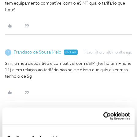
tem equipamento compatível com o eSIM? qual o tarifário que
tem?
Francisco de Sousa Melo
AUTOR
Forum|Forum|8 months ago
F
Sim, o meu dispositivo é compatível com eSIM (tenho um iPhone
14) e em relação ao tarifário não sei se é isso que quis dizer mas
tenho o de 5g
Guimas
Forum|Forum|8 months ago
Pode explicar melhor isso do numero? Por exemplo eu troquei de
sim para esim no meu telemovel. Abri a app no telemovel para