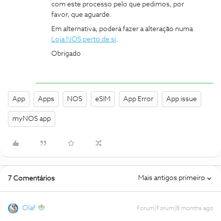
com este processo pelo que pedimos, por
favor, que aguarde.
Em alternativa, poderá fazer a alteração numa
Loja NOS perto de si
.
Obrigado
App
Apps
NOS
eSIM
App Error
App issue
myNOS app
Mais antigos primeiro
7 Comentários
Olaf
Forum|Forum|8 months ago