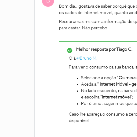
B
Bom dia...gostava de saber porquê que 
os dados de Internet movel, quanto aind
Recebi uma sms com a informação de que 
para gastar. Não percebo.
Melhor resposta por
Tiago C.
Olá
@Bruno M
,
Para ver o consumo da sua banda l
Selecione a opção "
Os meus 
Aceda a "
Internet Móvel - ge
No lado esquerdo, na barra d
e escolha "
internet móvel
";
Por último, sugerimos que a
Caso lhe apareça o consumo a zeros
disponível.