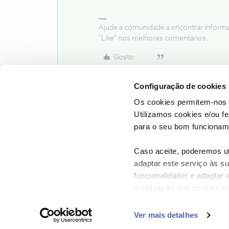
Ajude a comunidade a encontrar inform
"Like" nos melhores comentários.
Gosto
Configuração de cookies
Os cookies permitem-nos 
Utilizamos cookies e/ou f
para o seu bom funcioname
Caso aceite, poderemos uti
adaptar este serviço às su
funcionalidade) e adaptar 
a utilização dos cookies c
CONTACTOS
POLÍTICA DE P
Ver mais detalhes
NOS, todos os dire