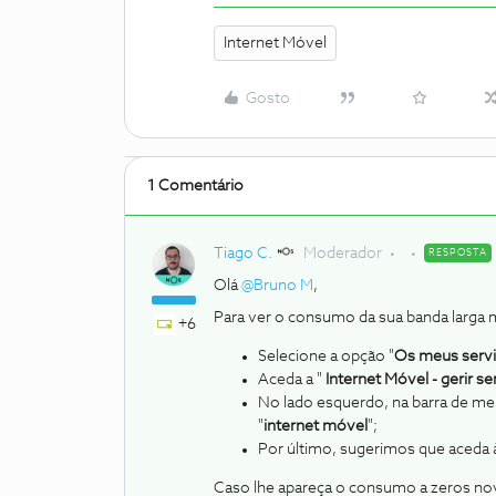
Internet Móvel
Gosto
1 Comentário
Tiago C.
Moderador
RESPOSTA
Olá
@Bruno M
,
Para ver o consumo da sua banda larga 
+6
Selecione a opção "
Os meus serv
Aceda a "
Internet Móvel - gerir se
No lado esquerdo, na barra de me
"
internet móvel
";
Por último, sugerimos que aceda 
Caso lhe apareça o consumo a zeros nova