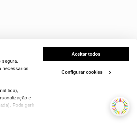
Aceitar todos
 segura.
o necessários
Configurar cookies
.
alítica),
ersonalização e
ada). Pode gerir
TERMOS E CONDIÇÕES
WHOLESALE