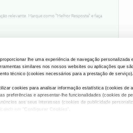
ação relevante. Marque como "Melhor Resposta" e faça
proporcionar lhe uma experiência de navegação personalizada e
erramentas similares nos nossos websites ou aplicações que sã
nto técnico (cookies necessários para a prestação de serviço)
lizar cookies para analisar informação estatística (cookies de an
as preferências e apresentar-lhe funcionalidades (cookies de p
Condições do Fórum NOS
Accessibility statement
anúncios aos seus interesses (cookies de publicidade personaliz
licando em "
Configurar Cookies
".
RIVACIDADE
CONFIGURAR COOKIES
QUALIDADE DE SERVIÇO
itos reservados