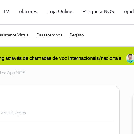
TV
Alarmes
Loja Online
Porquê a NOS
Aju
sistente Virtual
Passatempos
Registo
ing através de chamadas de voz internacionais/nacionais
nd na App NOS
 visualizações