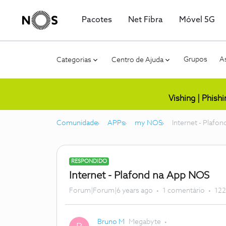
Pacotes
Net Fibra
Móvel 5G
Grupos
As
Categorias
Centro de Ajuda
Vishing | Phish
Comunidade
APPs
my NOS
Internet - Plafo
RESPONDIDO
Internet - Plafond na App NOS
Forum|Forum|6 years ago
1 comentário
122
Bruno M
Megabyte