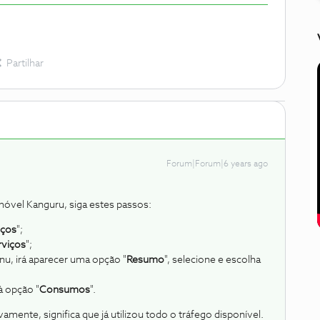
Partilhar
Forum|Forum|6 years ago
móvel Kanguru, siga estes passos:
iços
";
rviços
";
nu, irá aparecer uma opção "
Resumo
", selecione e escolha
à opção "
Consumos
".
mente, significa que já utilizou todo o tráfego disponível.