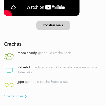
Mostrar mais
Crachás
madalenaofp
ganhou o crachá Social
Rafaela F.
ganhou o crachá Especialista em serviço de
Televisão
jppo
ganhou o crachá Especialista
Mostrar mais