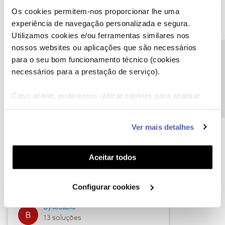
Os cookies permitem-nos proporcionar lhe uma
experiência de navegação personalizada e segura.
Utilizamos cookies e/ou ferramentas similares nos
Descubra as novidades de julho
nossos websites ou aplicações que são necessários
Precisa de ajuda?
para o seu bom funcionamento técnico (cookies
necessários para a prestação de serviço).
Caso aceite, poderemos utilizar cookies para analisar
informação estatística (cookies de analítica), adaptar
este serviço às suas preferências e apresentar-lhe
Ver mais detalhes
funcionalidades (cookies de personalização e
funcionalidade) e adaptar anúncios aos seus interesses
(cookies de publicidade personalizada). Pode gerir a
Hall of Fame de julho
Aceitar todos
utilização dos cookies clicando em "
Configurar
Guimas
Cookies
".
Configurar cookies
17 soluções
ByteSábio
13 soluções