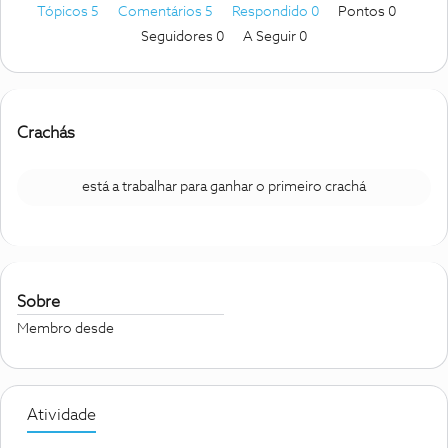
Tópicos 5
Comentários 5
Respondido 0
Pontos 0
Seguidores
0
A Seguir
0
Crachás
está a trabalhar para ganhar o primeiro crachá
Sobre
Membro desde
Atividade