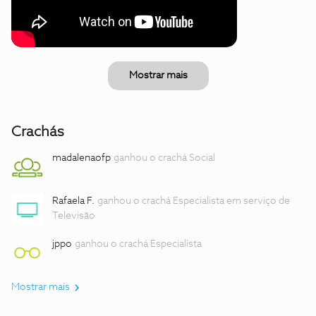
Mostrar mais
Crachás
madalenaofp
ganhou o crachá Social
Rafaela F.
ganhou o crachá Especialista em serviço de
Televisão
jppo
ganhou o crachá Especialista
Mostrar mais