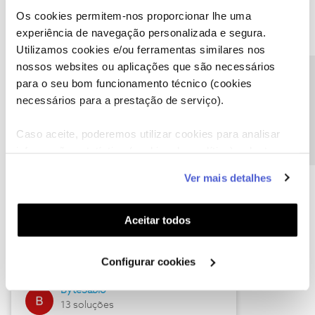
Os cookies permitem-nos proporcionar lhe uma
experiência de navegação personalizada e segura.
Utilizamos cookies e/ou ferramentas similares nos
Descubra as novidades de julho
nossos websites ou aplicações que são necessários
Precisa de ajuda?
para o seu bom funcionamento técnico (cookies
necessários para a prestação de serviço).
Caso aceite, poderemos utilizar cookies para analisar
informação estatística (cookies de analítica), adaptar
este serviço às suas preferências e apresentar-lhe
Ver mais detalhes
funcionalidades (cookies de personalização e
funcionalidade) e adaptar anúncios aos seus interesses
(cookies de publicidade personalizada). Pode gerir a
Hall of Fame de julho
Aceitar todos
utilização dos cookies clicando em "
Configurar
Guimas
Cookies
".
Configurar cookies
17 soluções
ByteSábio
13 soluções