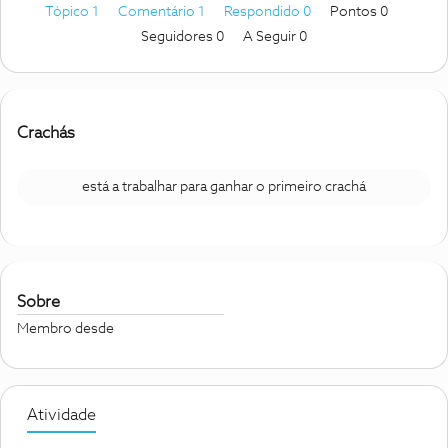
Tópico 1
Comentário 1
Respondido 0
Pontos 0
Seguidores
0
A Seguir
0
Crachás
está a trabalhar para ganhar o primeiro crachá
Sobre
Membro desde
Atividade