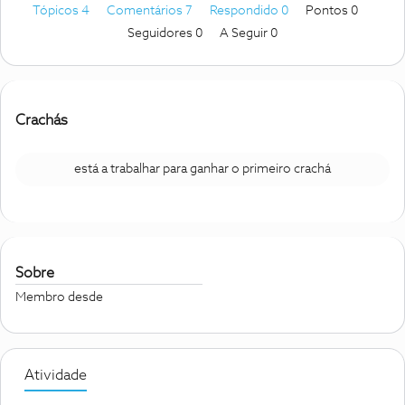
Tópicos 4
Comentários 7
Respondido 0
Pontos 0
Seguidores
0
A Seguir
0
Crachás
está a trabalhar para ganhar o primeiro crachá
Sobre
Membro desde
Atividade