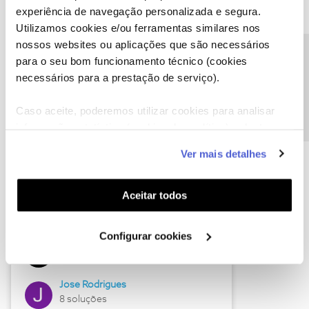
experiência de navegação personalizada e segura.
Utilizamos cookies e/ou ferramentas similares nos
nossos websites ou aplicações que são necessários
Descubra as novidades de junho
Precisa de ajuda?
para o seu bom funcionamento técnico (cookies
necessários para a prestação de serviço).
Caso aceite, poderemos utilizar cookies para analisar
informação estatística (cookies de analítica), adaptar
este serviço às suas preferências e apresentar-lhe
Ver mais detalhes
funcionalidades (cookies de personalização e
funcionalidade) e adaptar anúncios aos seus interesses
(cookies de publicidade personalizada). Pode gerir a
Aceitar todos
utilização dos cookies clicando em "
Configurar
Hall of Fame de junho
Cookies
".
Configurar cookies
Guimas
12 soluções
Jose Rodrigues
8 soluções