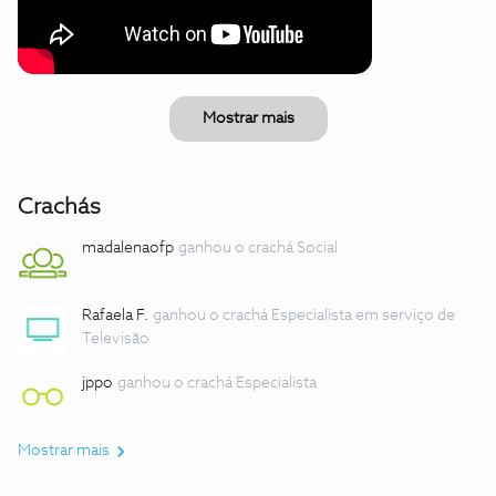
Mostrar mais
Crachás
madalenaofp
ganhou o crachá Social
Rafaela F.
ganhou o crachá Especialista em serviço de
Televisão
jppo
ganhou o crachá Especialista
Mostrar mais