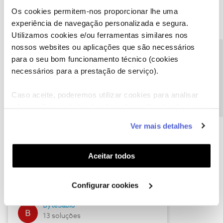
Os cookies permitem-nos proporcionar lhe uma
experiência de navegação personalizada e segura.
Utilizamos cookies e/ou ferramentas similares nos
Descubra as novidades de julho
nossos websites ou aplicações que são necessários
Precisa de ajuda?
para o seu bom funcionamento técnico (cookies
necessários para a prestação de serviço).
Caso aceite, poderemos utilizar cookies para analisar
informação estatística (cookies de analítica), adaptar
este serviço às suas preferências e apresentar-lhe
Ver mais detalhes
funcionalidades (cookies de personalização e
funcionalidade) e adaptar anúncios aos seus interesses
(cookies de publicidade personalizada). Pode gerir a
Hall of Fame de julho
Aceitar todos
utilização dos cookies clicando em "
Configurar
Guimas
Cookies
".
Configurar cookies
17 soluções
ByteSábio
13 soluções