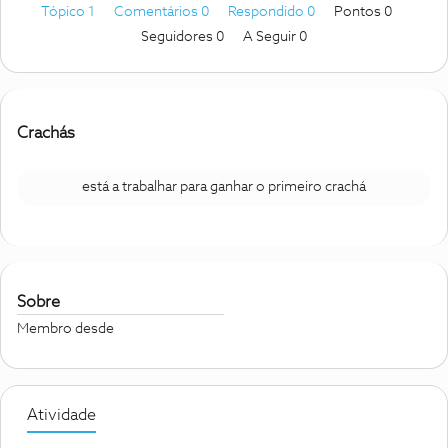
Tópico 1
Comentários 0
Respondido 0
Pontos 0
Seguidores
0
A Seguir
0
Crachás
está a trabalhar para ganhar o primeiro crachá
Sobre
Membro desde
Atividade