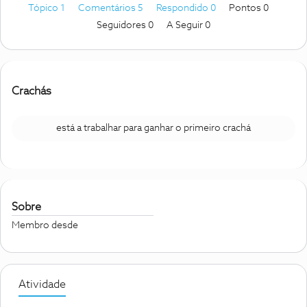
Tópico 1
Comentários 5
Respondido 0
Pontos 0
Seguidores
0
A Seguir
0
Crachás
está a trabalhar para ganhar o primeiro crachá
Sobre
Membro desde
Atividade