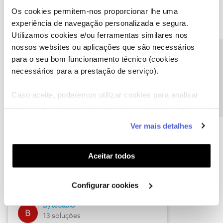
Os cookies permitem-nos proporcionar lhe uma
experiência de navegação personalizada e segura.
Utilizamos cookies e/ou ferramentas similares nos
Descubra as novidades de julho
nossos websites ou aplicações que são necessários
Precisa de ajuda?
para o seu bom funcionamento técnico (cookies
necessários para a prestação de serviço).
Caso aceite, poderemos utilizar cookies para analisar
informação estatística (cookies de analítica), adaptar
este serviço às suas preferências e apresentar-lhe
Ver mais detalhes
funcionalidades (cookies de personalização e
funcionalidade) e adaptar anúncios aos seus interesses
(cookies de publicidade personalizada). Pode gerir a
Hall of Fame de julho
Aceitar todos
utilização dos cookies clicando em "
Configurar
Guimas
Cookies
".
Configurar cookies
17 soluções
ByteSábio
13 soluções