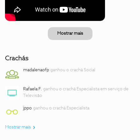
Mostrar mais
Crachás
madalenaofp
ganhou o crachá Social
Rafaela F.
ganhou o crachá Especialista em serviço de
Televisão
jppo
ganhou o crachá Especialista
Mostrar mais