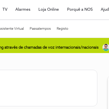
TV
Alarmes
Loja Online
Porquê a NOS
Aju
sistente Virtual
Passatempos
Registo
ing através de chamadas de voz internacionais/nacionais