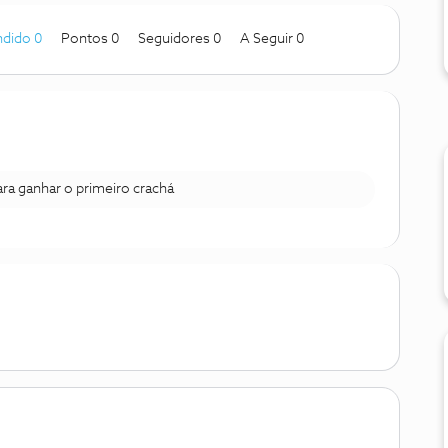
dido 0
Pontos 0
Seguidores
0
A Seguir
0
para ganhar o primeiro crachá