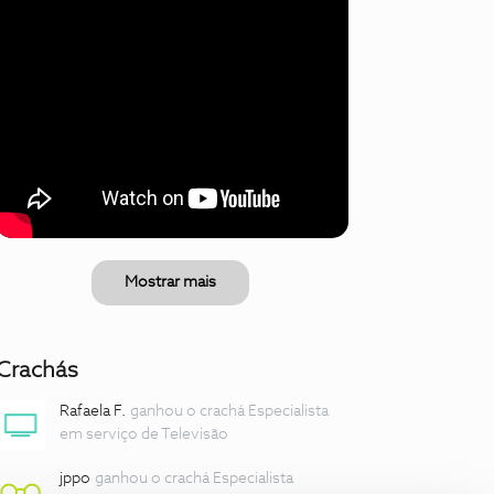
Mostrar mais
Crachás
Rafaela F.
ganhou o crachá Especialista
em serviço de Televisão
jppo
ganhou o crachá Especialista