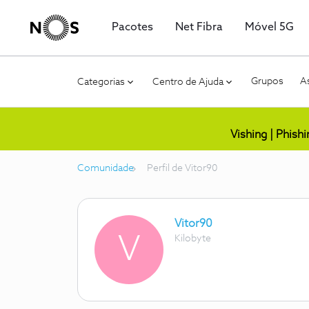
Pacotes
Net Fibra
Móvel 5G
Grupos
As
Categorias
Centro de Ajuda
Vishing | Phish
Comunidade
Perfil de Vitor90
Vitor90
V
Kilobyte