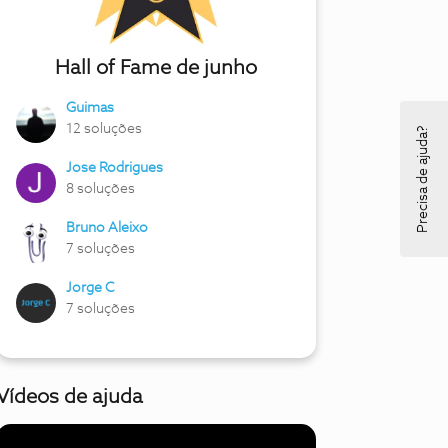
Hall of Fame de junho
Guimas
12 soluções
Precisa de ajuda?
Jose Rodrigues
8 soluções
Bruno Aleixo
7 soluções
Jorge C
7 soluções
Vídeos de ajuda