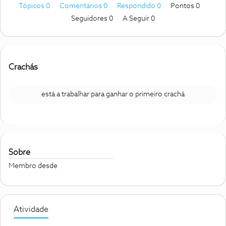
Tópicos 0
Comentários 0
Respondido 0
Pontos 0
Seguidores
0
A Seguir
0
Crachás
está a trabalhar para ganhar o primeiro crachá
Sobre
Membro desde
Atividade