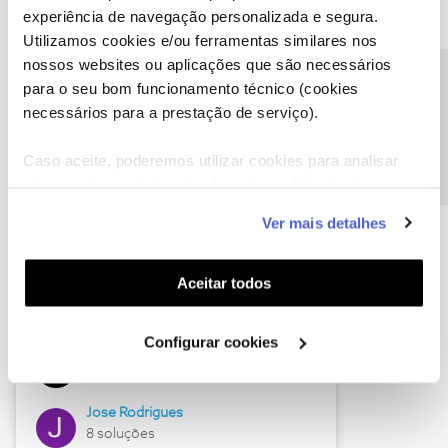
experiência de navegação personalizada e segura.
Utilizamos cookies e/ou ferramentas similares nos
nossos websites ou aplicações que são necessários
Descubra as novidades de junho
Precisa de ajuda?
para o seu bom funcionamento técnico (cookies
necessários para a prestação de serviço).
Caso aceite, poderemos utilizar cookies para analisar
informação estatística (cookies de analítica), adaptar
este serviço às suas preferências e apresentar-lhe
Ver mais detalhes
funcionalidades (cookies de personalização e
funcionalidade) e adaptar anúncios aos seus interesses
(cookies de publicidade personalizada). Pode gerir a
Aceitar todos
utilização dos cookies clicando em "
Configurar
Hall of Fame de junho
Cookies
".
Configurar cookies
Guimas
12 soluções
Jose Rodrigues
8 soluções