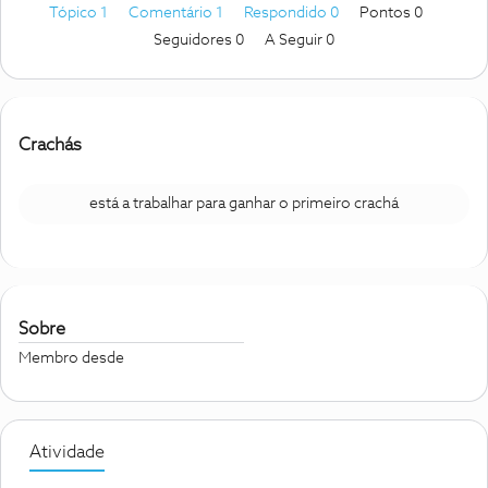
Tópico 1
Comentário 1
Respondido 0
Pontos 0
Seguidores
0
A Seguir
0
Crachás
está a trabalhar para ganhar o primeiro crachá
Sobre
Membro desde
Atividade