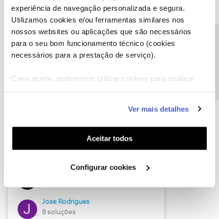
experiência de navegação personalizada e segura.
Utilizamos cookies e/ou ferramentas similares nos
nossos websites ou aplicações que são necessários
Descubra as novidades de junho
Precisa de ajuda?
para o seu bom funcionamento técnico (cookies
necessários para a prestação de serviço).
Caso aceite, poderemos utilizar cookies para analisar
informação estatística (cookies de analítica), adaptar
este serviço às suas preferências e apresentar-lhe
Ver mais detalhes
funcionalidades (cookies de personalização e
funcionalidade) e adaptar anúncios aos seus interesses
(cookies de publicidade personalizada). Pode gerir a
Aceitar todos
utilização dos cookies clicando em "
Configurar
Hall of Fame de junho
Cookies
".
Configurar cookies
Guimas
12 soluções
Jose Rodrigues
8 soluções