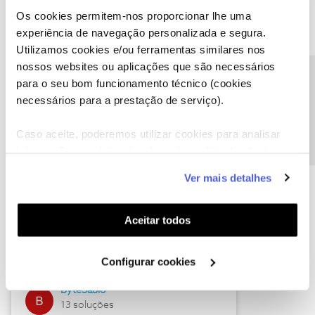
Os cookies permitem-nos proporcionar lhe uma
experiência de navegação personalizada e segura.
Utilizamos cookies e/ou ferramentas similares nos
Descubra as novidades de julho
nossos websites ou aplicações que são necessários
Precisa de ajuda?
para o seu bom funcionamento técnico (cookies
necessários para a prestação de serviço).
Caso aceite, poderemos utilizar cookies para analisar
informação estatística (cookies de analítica), adaptar
este serviço às suas preferências e apresentar-lhe
Ver mais detalhes
funcionalidades (cookies de personalização e
funcionalidade) e adaptar anúncios aos seus interesses
(cookies de publicidade personalizada). Pode gerir a
Hall of Fame de julho
Aceitar todos
utilização dos cookies clicando em "
Configurar
Guimas
Cookies
".
Configurar cookies
17 soluções
ByteSábio
13 soluções