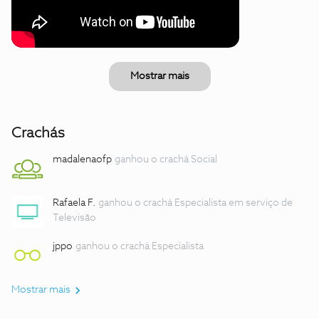
Mostrar mais
Crachás
madalenaofp
ganhou o crachá Social
Rafaela F.
ganhou o crachá Especialista em serviço de
Televisão
jppo
ganhou o crachá Especialista
Mostrar mais