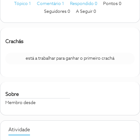
Tópico 1
Comentário 1
Respondido 0
Pontos 0
Seguidores
0
A Seguir
0
Crachás
está a trabalhar para ganhar o primeiro crachá
Sobre
Membro desde
Atividade