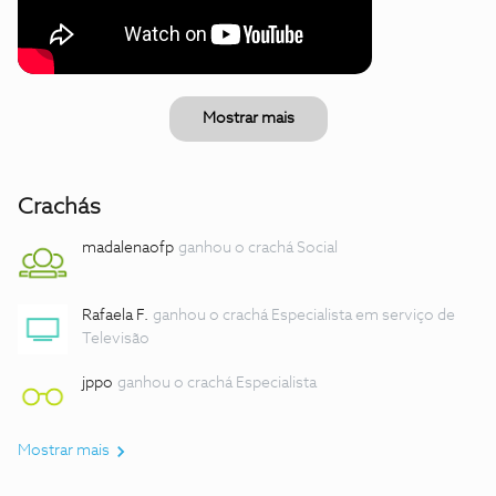
Mostrar mais
Crachás
madalenaofp
ganhou o crachá Social
Rafaela F.
ganhou o crachá Especialista em serviço de
Televisão
jppo
ganhou o crachá Especialista
Mostrar mais