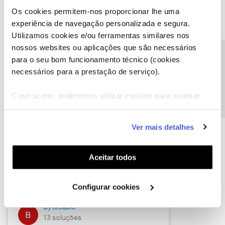
Os cookies permitem-nos proporcionar lhe uma
experiência de navegação personalizada e segura.
Utilizamos cookies e/ou ferramentas similares nos
Descubra as novidades de julho
nossos websites ou aplicações que são necessários
Precisa de ajuda?
para o seu bom funcionamento técnico (cookies
necessários para a prestação de serviço).
Caso aceite, poderemos utilizar cookies para analisar
informação estatística (cookies de analítica), adaptar
este serviço às suas preferências e apresentar-lhe
Ver mais detalhes
funcionalidades (cookies de personalização e
funcionalidade) e adaptar anúncios aos seus interesses
(cookies de publicidade personalizada). Pode gerir a
Hall of Fame de julho
Aceitar todos
utilização dos cookies clicando em "
Configurar
Guimas
Cookies
".
Configurar cookies
17 soluções
ByteSábio
13 soluções