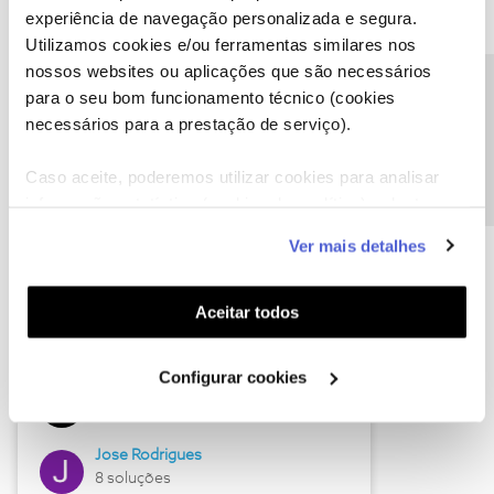
experiência de navegação personalizada e segura.
Utilizamos cookies e/ou ferramentas similares nos
nossos websites ou aplicações que são necessários
Descubra as novidades de junho
Precisa de ajuda?
para o seu bom funcionamento técnico (cookies
necessários para a prestação de serviço).
Caso aceite, poderemos utilizar cookies para analisar
informação estatística (cookies de analítica), adaptar
este serviço às suas preferências e apresentar-lhe
Ver mais detalhes
funcionalidades (cookies de personalização e
funcionalidade) e adaptar anúncios aos seus interesses
(cookies de publicidade personalizada). Pode gerir a
Aceitar todos
utilização dos cookies clicando em "
Configurar
Hall of Fame de junho
Cookies
".
Configurar cookies
Guimas
12 soluções
Jose Rodrigues
8 soluções