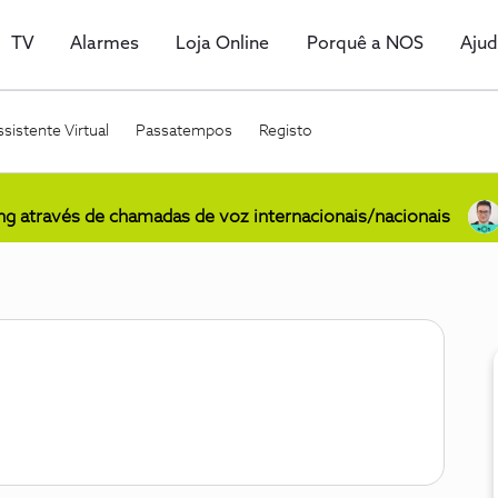
TV
Alarmes
Loja Online
Porquê a NOS
Aju
sistente Virtual
Passatempos
Registo
ing através de chamadas de voz internacionais/nacionais