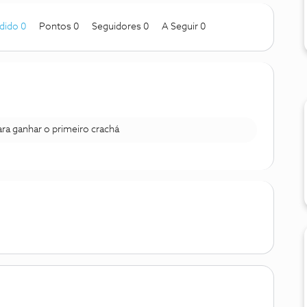
dido 0
Pontos 0
Seguidores
0
A Seguir
0
para ganhar o primeiro crachá