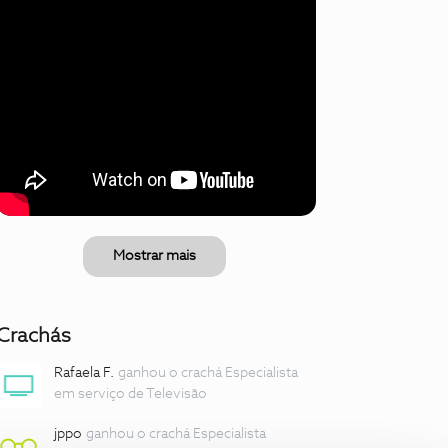
Mostrar mais
Crachás
Rafaela F.
ganhou o crachá Especialista
em serviço de Televisão
jppo
ganhou o crachá Especialista