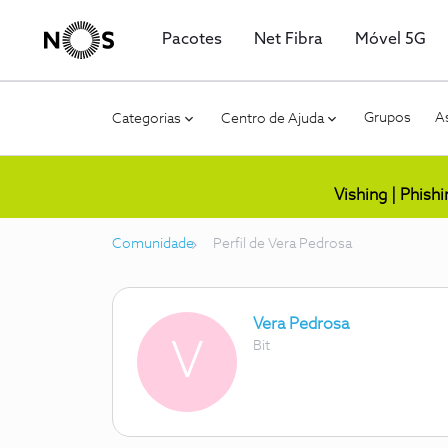
Pacotes
Net Fibra
Móvel 5G
Grupos
As
Categorias
Centro de Ajuda
Vishing | Phish
Comunidade
Perfil de Vera Pedrosa
Vera Pedrosa
V
Bit