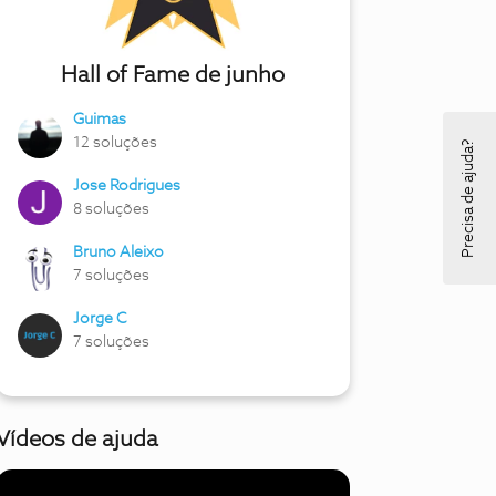
Hall of Fame de junho
Guimas
12 soluções
Precisa de ajuda?
Jose Rodrigues
8 soluções
Bruno Aleixo
7 soluções
Jorge C
7 soluções
Vídeos de ajuda