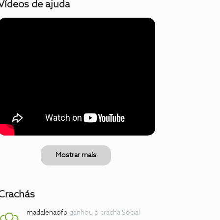
Vídeos de ajuda
Mostrar mais
Crachás
madalenaofp
ganhou o crachá Social