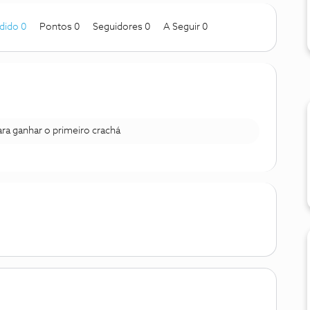
dido 0
Pontos 0
Seguidores
0
A Seguir
0
para ganhar o primeiro crachá