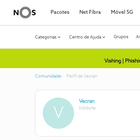
Pacotes
Net Fibra
Móvel 5G
Grupos
As
Categorias
Centro de Ajuda
Vishing | Phish
Comunidade
Perfil de Vecran
Vecran
V
Kilobyte