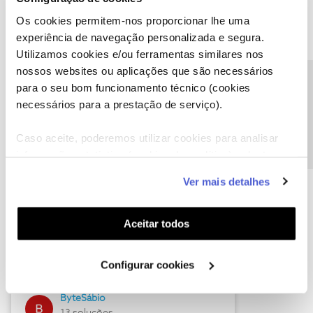
Os cookies permitem-nos proporcionar lhe uma
experiência de navegação personalizada e segura.
Utilizamos cookies e/ou ferramentas similares nos
Descubra as novidades de julho
nossos websites ou aplicações que são necessários
Precisa de ajuda?
para o seu bom funcionamento técnico (cookies
necessários para a prestação de serviço).
Caso aceite, poderemos utilizar cookies para analisar
informação estatística (cookies de analítica), adaptar
este serviço às suas preferências e apresentar-lhe
Ver mais detalhes
funcionalidades (cookies de personalização e
funcionalidade) e adaptar anúncios aos seus interesses
(cookies de publicidade personalizada). Pode gerir a
Aceitar todos
Hall of Fame de julho
utilização dos cookies clicando em "
Configurar
Cookies
".
Guimas
Configurar cookies
17 soluções
ByteSábio