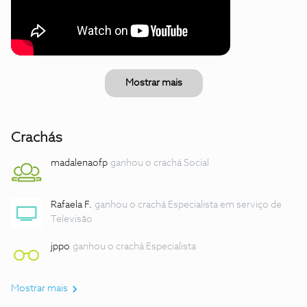
Mostrar mais
Crachás
madalenaofp
ganhou o crachá Social
Rafaela F.
ganhou o crachá Especialista em serviço de
Televisão
jppo
ganhou o crachá Especialista
Mostrar mais