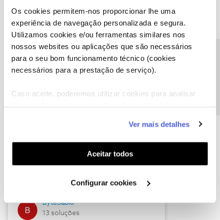
Os cookies permitem-nos proporcionar lhe uma
experiência de navegação personalizada e segura.
Utilizamos cookies e/ou ferramentas similares nos
Descubra as novidades de julho
nossos websites ou aplicações que são necessários
Precisa de ajuda?
para o seu bom funcionamento técnico (cookies
necessários para a prestação de serviço).
Caso aceite, poderemos utilizar cookies para analisar
informação estatística (cookies de analítica), adaptar
este serviço às suas preferências e apresentar-lhe
Ver mais detalhes
funcionalidades (cookies de personalização e
funcionalidade) e adaptar anúncios aos seus interesses
(cookies de publicidade personalizada). Pode gerir a
Hall of Fame de julho
Aceitar todos
utilização dos cookies clicando em "
Configurar
Guimas
Cookies
".
Configurar cookies
17 soluções
ByteSábio
13 soluções