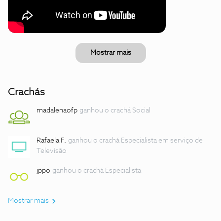
Mostrar mais
Crachás
madalenaofp
ganhou o crachá Social
Rafaela F.
ganhou o crachá Especialista em serviço de
Televisão
jppo
ganhou o crachá Especialista
Mostrar mais