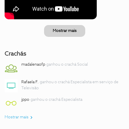
Mostrar mais
Crachás
madalenaofp
ganhou o crachá Social
Rafaela F.
ganhou o crachá Especialista em serviço de
Televisão
jppo
ganhou o crachá Especialista
Mostrar mais