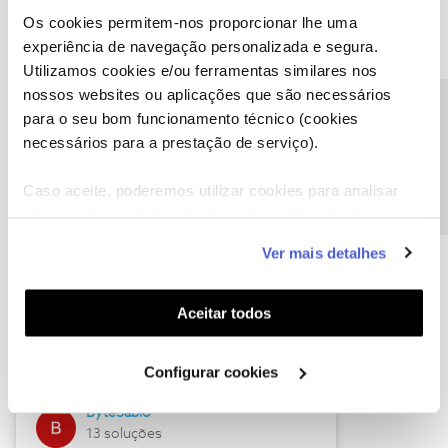
Os cookies permitem-nos proporcionar lhe uma
experiência de navegação personalizada e segura.
Utilizamos cookies e/ou ferramentas similares nos
Descubra as novidades de julho
nossos websites ou aplicações que são necessários
Precisa de ajuda?
para o seu bom funcionamento técnico (cookies
necessários para a prestação de serviço).
Caso aceite, poderemos utilizar cookies para analisar
informação estatística (cookies de analítica), adaptar
este serviço às suas preferências e apresentar-lhe
Ver mais detalhes
funcionalidades (cookies de personalização e
funcionalidade) e adaptar anúncios aos seus interesses
(cookies de publicidade personalizada). Pode gerir a
Hall of Fame de julho
Aceitar todos
utilização dos cookies clicando em "
Configurar
Guimas
Cookies
".
Configurar cookies
17 soluções
ByteSábio
13 soluções