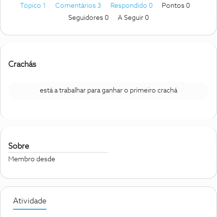
Tópico 1
Comentários 3
Respondido 0
Pontos 0
Seguidores
0
A Seguir
0
Crachás
está a trabalhar para ganhar o primeiro crachá
Sobre
Membro desde
Atividade