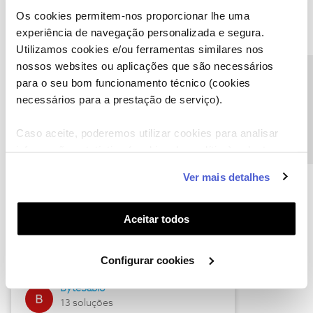
Os cookies permitem-nos proporcionar lhe uma
experiência de navegação personalizada e segura.
Utilizamos cookies e/ou ferramentas similares nos
Descubra as novidades de julho
nossos websites ou aplicações que são necessários
Precisa de ajuda?
para o seu bom funcionamento técnico (cookies
necessários para a prestação de serviço).
Caso aceite, poderemos utilizar cookies para analisar
informação estatística (cookies de analítica), adaptar
este serviço às suas preferências e apresentar-lhe
Ver mais detalhes
funcionalidades (cookies de personalização e
funcionalidade) e adaptar anúncios aos seus interesses
(cookies de publicidade personalizada). Pode gerir a
Hall of Fame de julho
Aceitar todos
utilização dos cookies clicando em "
Configurar
Guimas
Cookies
".
Configurar cookies
17 soluções
ByteSábio
13 soluções