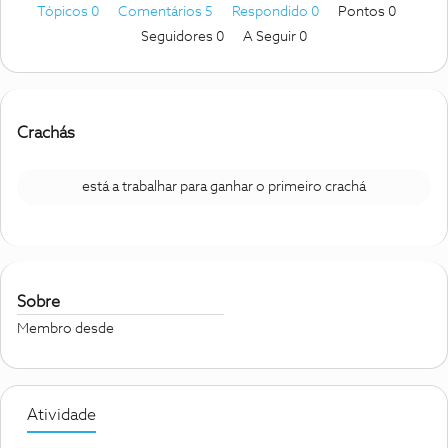
Tópicos 0
Comentários 5
Respondido 0
Pontos 0
Seguidores
0
A Seguir
0
Crachás
está a trabalhar para ganhar o primeiro crachá
Sobre
Membro desde
Atividade