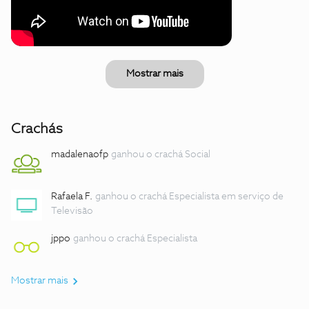
Mostrar mais
Crachás
madalenaofp
ganhou o crachá Social
Rafaela F.
ganhou o crachá Especialista em serviço de
Televisão
jppo
ganhou o crachá Especialista
Mostrar mais