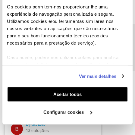
Os cookies permitem-nos proporcionar lhe uma
experiência de navegação personalizada e segura.
Utilizamos cookies e/ou ferramentas similares nos
Descubra as novidades de julho
nossos websites ou aplicações que são necessários
Precisa de ajuda?
para o seu bom funcionamento técnico (cookies
necessários para a prestação de serviço).
Caso aceite, poderemos utilizar cookies para analisar
informação estatística (cookies de analítica), adaptar
este serviço às suas preferências e apresentar-lhe
Ver mais detalhes
funcionalidades (cookies de personalização e
funcionalidade) e adaptar anúncios aos seus interesses
(cookies de publicidade personalizada). Pode gerir a
Hall of Fame de julho
Aceitar todos
utilização dos cookies clicando em "
Configurar
Guimas
Cookies
".
Configurar cookies
17 soluções
ByteSábio
13 soluções