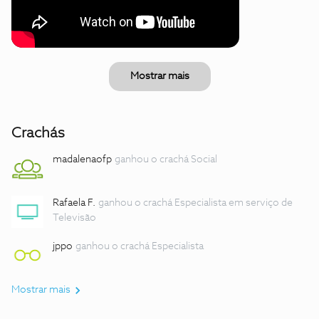
Mostrar mais
Crachás
madalenaofp
ganhou o crachá Social
Rafaela F.
ganhou o crachá Especialista em serviço de
Televisão
jppo
ganhou o crachá Especialista
Mostrar mais