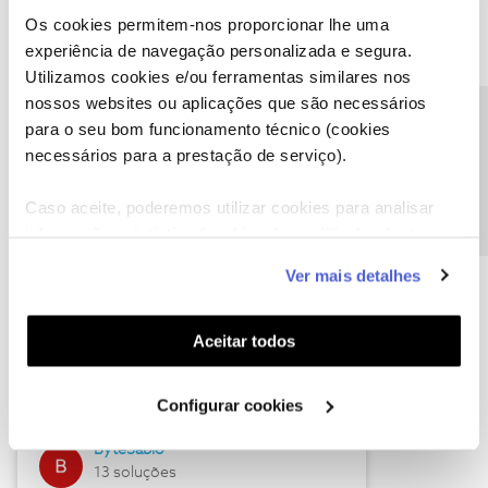
Os cookies permitem-nos proporcionar lhe uma
experiência de navegação personalizada e segura.
Utilizamos cookies e/ou ferramentas similares nos
Descubra as novidades de julho
nossos websites ou aplicações que são necessários
Precisa de ajuda?
para o seu bom funcionamento técnico (cookies
necessários para a prestação de serviço).
Caso aceite, poderemos utilizar cookies para analisar
informação estatística (cookies de analítica), adaptar
este serviço às suas preferências e apresentar-lhe
Ver mais detalhes
funcionalidades (cookies de personalização e
funcionalidade) e adaptar anúncios aos seus interesses
(cookies de publicidade personalizada). Pode gerir a
Hall of Fame de julho
Aceitar todos
utilização dos cookies clicando em "
Configurar
Guimas
Cookies
".
Configurar cookies
17 soluções
ByteSábio
13 soluções