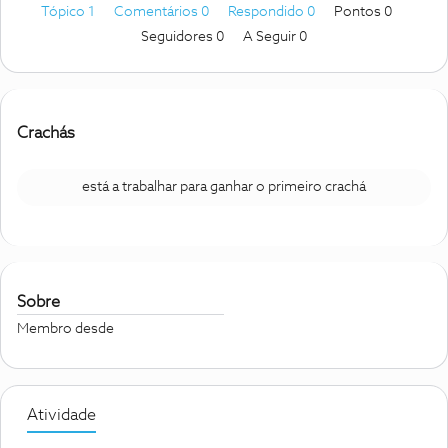
Tópico 1
Comentários 0
Respondido 0
Pontos 0
Seguidores
0
A Seguir
0
Crachás
está a trabalhar para ganhar o primeiro crachá
Sobre
Membro desde
Atividade