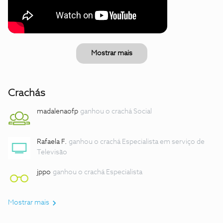
Mostrar mais
Crachás
madalenaofp
ganhou o crachá Social
Rafaela F.
ganhou o crachá Especialista em serviço de
Televisão
jppo
ganhou o crachá Especialista
Mostrar mais