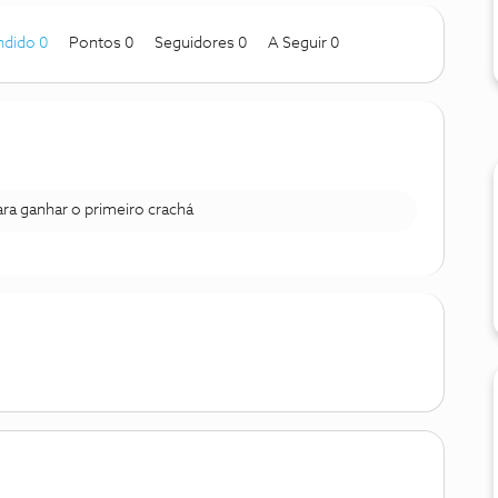
ndido 0
Pontos 0
Seguidores
0
A Seguir
0
para ganhar o primeiro crachá