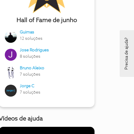
Hall of Fame de junho
Guimas
12 soluções
Precisa de ajuda?
Jose Rodrigues
8 soluções
Bruno Aleixo
7 soluções
Jorge C
7 soluções
Vídeos de ajuda