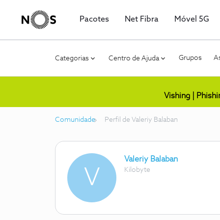
Pacotes
Net Fibra
Móvel 5G
Grupos
As
Categorias
Centro de Ajuda
Vishing | Phish
Comunidade
Perfil de Valeriy Balaban
Valeriy Balaban
V
Kilobyte