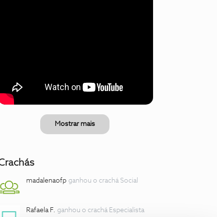
Mostrar mais
Crachás
madalenaofp
ganhou o crachá Social
Rafaela F.
ganhou o crachá Especialista