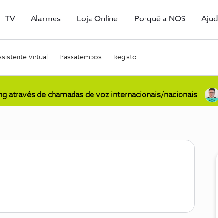
TV
Alarmes
Loja Online
Porquê a NOS
Aju
sistente Virtual
Passatempos
Registo
ing através de chamadas de voz internacionais/nacionais