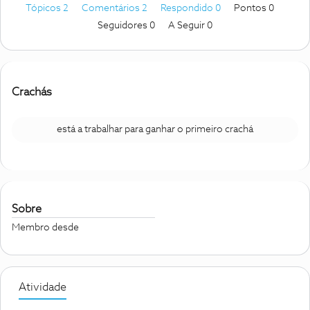
Tópicos 2
Comentários 2
Respondido 0
Pontos 0
Seguidores
0
A Seguir
0
Crachás
está a trabalhar para ganhar o primeiro crachá
Sobre
Membro desde
Atividade