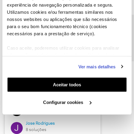
experiência de navegação personalizada e segura.
Utilizamos cookies e/ou ferramentas similares nos
nossos websites ou aplicações que são necessários
Descubra as novidades de junho
Precisa de ajuda?
para o seu bom funcionamento técnico (cookies
necessários para a prestação de serviço).
Caso aceite, poderemos utilizar cookies para analisar
informação estatística (cookies de analítica), adaptar
este serviço às suas preferências e apresentar-lhe
Ver mais detalhes
funcionalidades (cookies de personalização e
funcionalidade) e adaptar anúncios aos seus interesses
(cookies de publicidade personalizada). Pode gerir a
Aceitar todos
utilização dos cookies clicando em "
Configurar
Hall of Fame de junho
Cookies
".
Configurar cookies
Guimas
12 soluções
Jose Rodrigues
8 soluções