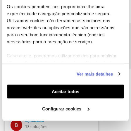
Os cookies permitem-nos proporcionar lhe uma
experiência de navegação personalizada e segura.
Utilizamos cookies e/ou ferramentas similares nos
Descubra as novidades de julho
nossos websites ou aplicações que são necessários
Precisa de ajuda?
para o seu bom funcionamento técnico (cookies
necessários para a prestação de serviço).
Caso aceite, poderemos utilizar cookies para analisar
informação estatística (cookies de analítica), adaptar
este serviço às suas preferências e apresentar-lhe
Ver mais detalhes
funcionalidades (cookies de personalização e
funcionalidade) e adaptar anúncios aos seus interesses
(cookies de publicidade personalizada). Pode gerir a
Hall of Fame de julho
Aceitar todos
utilização dos cookies clicando em "
Configurar
Guimas
Cookies
".
Configurar cookies
17 soluções
ByteSábio
13 soluções