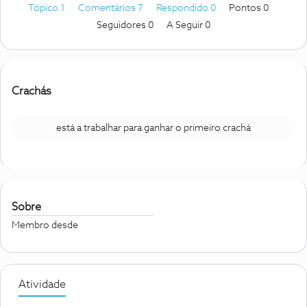
Tópico 1
Comentários 7
Respondido 0
Pontos 0
Seguidores
0
A Seguir
0
Crachás
está a trabalhar para ganhar o primeiro crachá
Sobre
Membro desde
Atividade