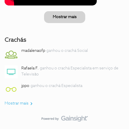
Mostrar mais
Crachás
madalenaofp
ganhou o crachá Social
Rafaela F.
ganhou o crachá Especialista em serviço de
Televisão
jppo
ganhou o crachá Especialista
Mostrar mais