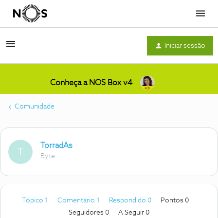
Menu
Iniciar sessão
Conheça a NOS Box v4
Comunidade
TorradAs
T
Byte
Tópico 1
Comentário 1
Respondido 0
Pontos 0
Seguidores
0
A Seguir
0