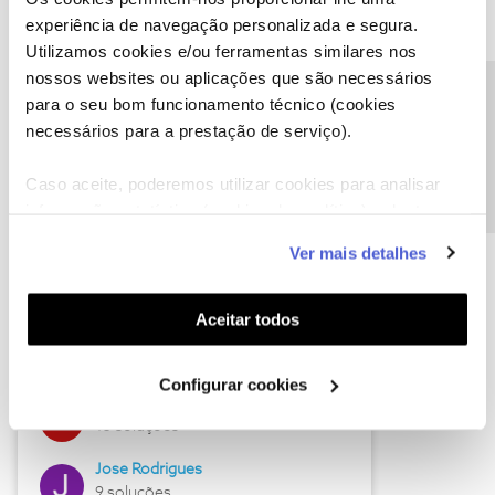
experiência de navegação personalizada e segura.
Descubra as novidades de julho
Utilizamos cookies e/ou ferramentas similares nos
nossos websites ou aplicações que são necessários
Precisa de ajuda?
para o seu bom funcionamento técnico (cookies
necessários para a prestação de serviço).
Caso aceite, poderemos utilizar cookies para analisar
informação estatística (cookies de analítica), adaptar
este serviço às suas preferências e apresentar-lhe
Ver mais detalhes
funcionalidades (cookies de personalização e
funcionalidade) e adaptar anúncios aos seus interesses
Hall of Fame de julho
(cookies de publicidade personalizada). Pode gerir a
Aceitar todos
Guimas
utilização dos cookies clicando em "
Configurar
17 soluções
Cookies
".
Configurar cookies
ByteSábio
13 soluções
Jose Rodrigues
9 soluções