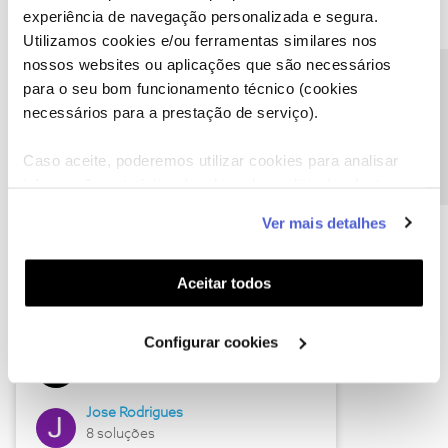
experiência de navegação personalizada e segura.
Utilizamos cookies e/ou ferramentas similares nos
nossos websites ou aplicações que são necessários
Descubra as novidades de junho
Precisa de ajuda?
para o seu bom funcionamento técnico (cookies
necessários para a prestação de serviço).
Caso aceite, poderemos utilizar cookies para analisar
informação estatística (cookies de analítica), adaptar
este serviço às suas preferências e apresentar-lhe
Ver mais detalhes
funcionalidades (cookies de personalização e
funcionalidade) e adaptar anúncios aos seus interesses
(cookies de publicidade personalizada). Pode gerir a
Aceitar todos
utilização dos cookies clicando em "
Configurar
Hall of Fame de junho
Cookies
".
Configurar cookies
Guimas
12 soluções
Jose Rodrigues
8 soluções