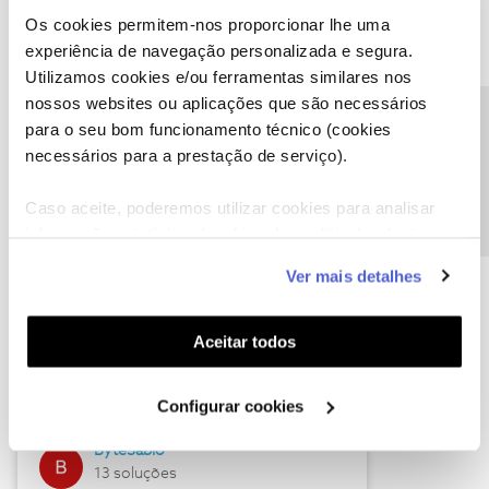
Os cookies permitem-nos proporcionar lhe uma
experiência de navegação personalizada e segura.
Utilizamos cookies e/ou ferramentas similares nos
Descubra as novidades de julho
nossos websites ou aplicações que são necessários
Precisa de ajuda?
para o seu bom funcionamento técnico (cookies
necessários para a prestação de serviço).
Caso aceite, poderemos utilizar cookies para analisar
informação estatística (cookies de analítica), adaptar
este serviço às suas preferências e apresentar-lhe
Ver mais detalhes
funcionalidades (cookies de personalização e
funcionalidade) e adaptar anúncios aos seus interesses
(cookies de publicidade personalizada). Pode gerir a
Hall of Fame de julho
Aceitar todos
utilização dos cookies clicando em "
Configurar
Guimas
Cookies
".
Configurar cookies
17 soluções
ByteSábio
13 soluções