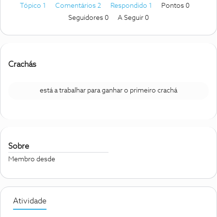
Tópico 1
Comentários 2
Respondido 1
Pontos 0
Seguidores
0
A Seguir
0
Crachás
está a trabalhar para ganhar o primeiro crachá
Sobre
Membro desde
Atividade