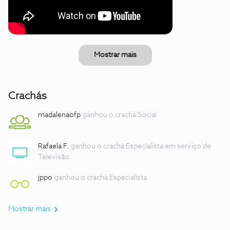
Mostrar mais
Crachás
madalenaofp
ganhou o crachá Social
Rafaela F.
ganhou o crachá Especialista em serviço de
Televisão
jppo
ganhou o crachá Especialista
Mostrar mais