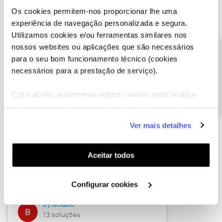
Os cookies permitem-nos proporcionar lhe uma
experiência de navegação personalizada e segura.
Utilizamos cookies e/ou ferramentas similares nos
Descubra as novidades de julho
nossos websites ou aplicações que são necessários
Precisa de ajuda?
para o seu bom funcionamento técnico (cookies
necessários para a prestação de serviço).
Caso aceite, poderemos utilizar cookies para analisar
informação estatística (cookies de analítica), adaptar
este serviço às suas preferências e apresentar-lhe
Ver mais detalhes
funcionalidades (cookies de personalização e
funcionalidade) e adaptar anúncios aos seus interesses
(cookies de publicidade personalizada). Pode gerir a
Hall of Fame de julho
Aceitar todos
utilização dos cookies clicando em "
Configurar
Guimas
Cookies
".
Configurar cookies
17 soluções
ByteSábio
13 soluções