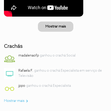
Mostrar mais
Crachás
madalenaofp
ganhou o crachá Social
Rafaela F.
ganhou o crachá Especialista em serviço de
Televisão
jppo
ganhou o crachá Especialista
Mostrar mais