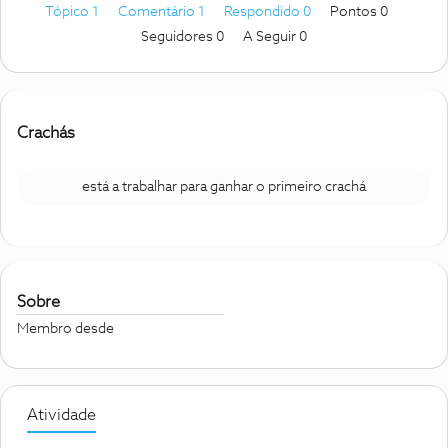
Tópico 1
Comentário 1
Respondido 0
Pontos 0
Seguidores
0
A Seguir
0
Crachás
está a trabalhar para ganhar o primeiro crachá
Sobre
Membro desde
Atividade