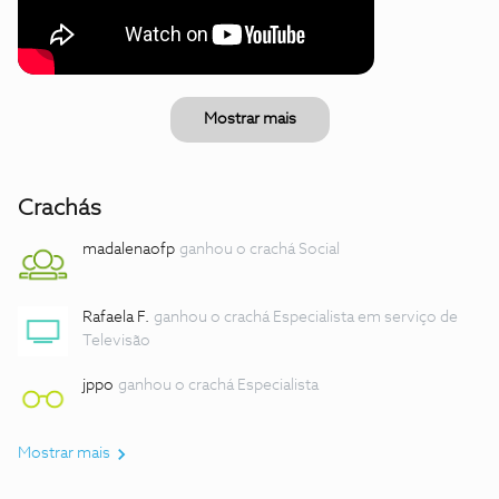
Mostrar mais
Crachás
madalenaofp
ganhou o crachá Social
Rafaela F.
ganhou o crachá Especialista em serviço de
Televisão
jppo
ganhou o crachá Especialista
Mostrar mais