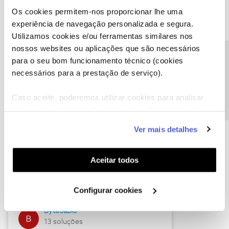
Os cookies permitem-nos proporcionar lhe uma
experiência de navegação personalizada e segura.
Utilizamos cookies e/ou ferramentas similares nos
Descubra as novidades de julho
nossos websites ou aplicações que são necessários
Precisa de ajuda?
para o seu bom funcionamento técnico (cookies
necessários para a prestação de serviço).
Caso aceite, poderemos utilizar cookies para analisar
informação estatística (cookies de analítica), adaptar
este serviço às suas preferências e apresentar-lhe
Ver mais detalhes
funcionalidades (cookies de personalização e
funcionalidade) e adaptar anúncios aos seus interesses
(cookies de publicidade personalizada). Pode gerir a
Hall of Fame de julho
Aceitar todos
utilização dos cookies clicando em "
Configurar
Guimas
Cookies
".
Configurar cookies
17 soluções
ByteSábio
13 soluções