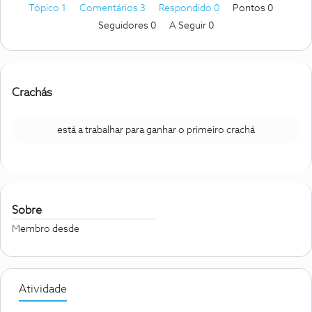
Tópico 1
Comentários 3
Respondido 0
Pontos 0
Seguidores
0
A Seguir
0
Crachás
está a trabalhar para ganhar o primeiro crachá
Sobre
Membro desde
Atividade