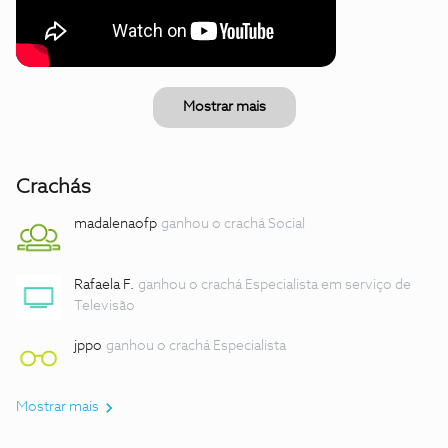
Mostrar mais
Crachás
madalenaofp
ganhou o crachá Social
Rafaela F.
ganhou o crachá Especialista em serviço de
Televisão
jppo
ganhou o crachá Especialista
Mostrar mais