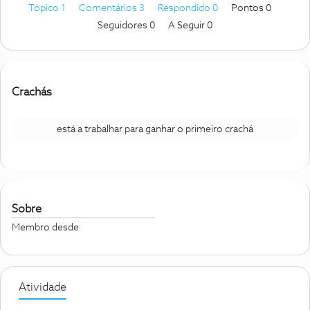
Tópico 1
Comentários 3
Respondido 0
Pontos 0
Seguidores
0
A Seguir
0
Crachás
está a trabalhar para ganhar o primeiro crachá
Sobre
Membro desde
Atividade