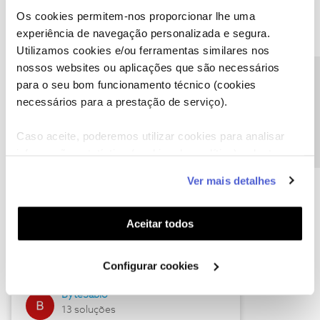
Os cookies permitem-nos proporcionar lhe uma
experiência de navegação personalizada e segura.
Utilizamos cookies e/ou ferramentas similares nos
Descubra as novidades de julho
nossos websites ou aplicações que são necessários
Precisa de ajuda?
para o seu bom funcionamento técnico (cookies
necessários para a prestação de serviço).
Caso aceite, poderemos utilizar cookies para analisar
informação estatística (cookies de analítica), adaptar
este serviço às suas preferências e apresentar-lhe
Ver mais detalhes
funcionalidades (cookies de personalização e
funcionalidade) e adaptar anúncios aos seus interesses
(cookies de publicidade personalizada). Pode gerir a
Hall of Fame de julho
Aceitar todos
utilização dos cookies clicando em "
Configurar
Guimas
Cookies
".
Configurar cookies
17 soluções
ByteSábio
13 soluções