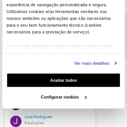
experiência de navegação personalizada e segura.
Utilizamos cookies e/ou ferramentas similares nos
nossos websites ou aplicações que são necessários
Descubra as novidades de junho
Precisa de ajuda?
para o seu bom funcionamento técnico (cookies
necessários para a prestação de serviço).
Caso aceite, poderemos utilizar cookies para analisar
informação estatística (cookies de analítica), adaptar
este serviço às suas preferências e apresentar-lhe
Ver mais detalhes
funcionalidades (cookies de personalização e
funcionalidade) e adaptar anúncios aos seus interesses
(cookies de publicidade personalizada). Pode gerir a
Aceitar todos
utilização dos cookies clicando em "
Configurar
Hall of Fame de junho
Cookies
".
Configurar cookies
Guimas
12 soluções
Jose Rodrigues
8 soluções