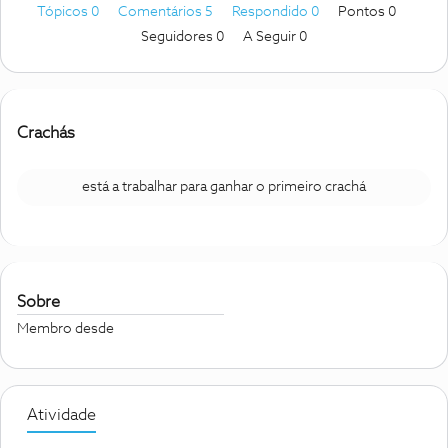
Tópicos 0
Comentários 5
Respondido 0
Pontos 0
Seguidores
0
A Seguir
0
Crachás
está a trabalhar para ganhar o primeiro crachá
Sobre
Membro desde
Atividade