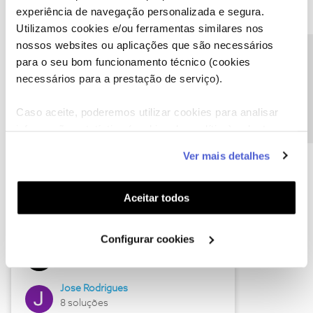
experiência de navegação personalizada e segura.
Utilizamos cookies e/ou ferramentas similares nos
nossos websites ou aplicações que são necessários
Descubra as novidades de junho
Precisa de ajuda?
para o seu bom funcionamento técnico (cookies
necessários para a prestação de serviço).
Caso aceite, poderemos utilizar cookies para analisar
informação estatística (cookies de analítica), adaptar
este serviço às suas preferências e apresentar-lhe
Ver mais detalhes
funcionalidades (cookies de personalização e
funcionalidade) e adaptar anúncios aos seus interesses
(cookies de publicidade personalizada). Pode gerir a
Aceitar todos
utilização dos cookies clicando em "
Configurar
Hall of Fame de junho
Cookies
".
Configurar cookies
Guimas
12 soluções
Jose Rodrigues
8 soluções