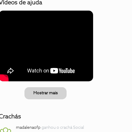
Vídeos de ajuda
Mostrar mais
Crachás
madalenaofp
ganhou o crachá Social