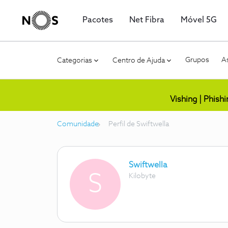
Pacotes
Net Fibra
Móvel 5G
Grupos
As
Categorias
Centro de Ajuda
Vishing | Phish
Comunidade
Perfil de Swiftwella
Swiftwella
S
Kilobyte