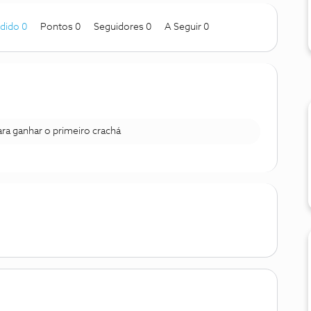
dido 0
Pontos 0
Seguidores
0
A Seguir
0
para ganhar o primeiro crachá