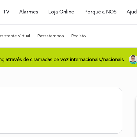
TV
Alarmes
Loja Online
Porquê a NOS
Aju
sistente Virtual
Passatempos
Registo
ing através de chamadas de voz internacionais/nacionais