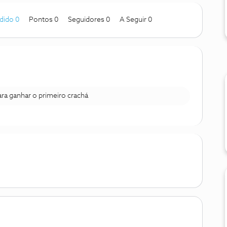
dido 0
Pontos 0
Seguidores
0
A Seguir
0
para ganhar o primeiro crachá