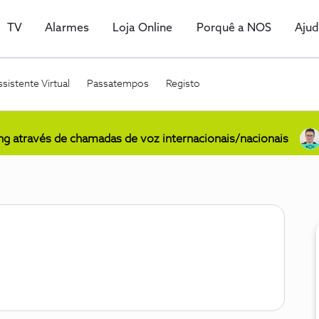
TV
Alarmes
Loja Online
Porquê a NOS
Aju
sistente Virtual
Passatempos
Registo
ing através de chamadas de voz internacionais/nacionais