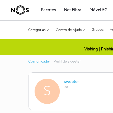
Pacotes
Net Fibra
Móvel 5G
Grupos
As
Categorias
Centro de Ajuda
Vishing | Phish
Comunidade
Perfil de sweeter
sweeter
S
Bit