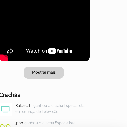
Mostrar mais
Crachás
Rafaela F.
ganhou o crachá Especialista
em serviço de Televisão
jppo
ganhou o crachá Especialista