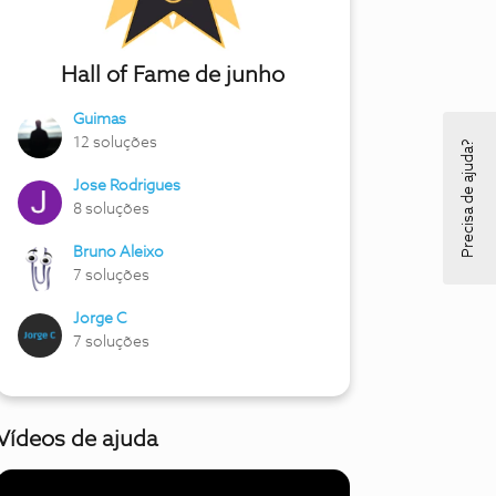
Hall of Fame de junho
Guimas
12 soluções
Precisa de ajuda?
Jose Rodrigues
8 soluções
Bruno Aleixo
7 soluções
Jorge C
7 soluções
Vídeos de ajuda