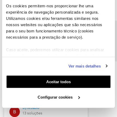
Os cookies permitem-nos proporcionar lhe uma
experiência de navegação personalizada e segura.
Utilizamos cookies e/ou ferramentas similares nos
Descubra as novidades de julho
nossos websites ou aplicações que são necessários
Precisa de ajuda?
para o seu bom funcionamento técnico (cookies
necessários para a prestação de serviço).
Caso aceite, poderemos utilizar cookies para analisar
informação estatística (cookies de analítica), adaptar
este serviço às suas preferências e apresentar-lhe
Ver mais detalhes
funcionalidades (cookies de personalização e
funcionalidade) e adaptar anúncios aos seus interesses
(cookies de publicidade personalizada). Pode gerir a
Hall of Fame de julho
Aceitar todos
utilização dos cookies clicando em "
Configurar
Guimas
Cookies
".
Configurar cookies
17 soluções
ByteSábio
13 soluções