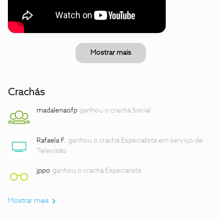
Mostrar mais
Crachás
madalenaofp
ganhou o crachá Social
Rafaela F.
ganhou o crachá Especialista em serviço de
Televisão
jppo
ganhou o crachá Especialista
Mostrar mais