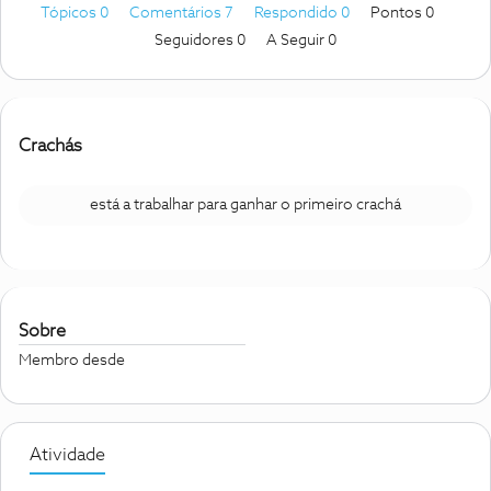
Tópicos 0
Comentários 7
Respondido 0
Pontos 0
Seguidores
0
A Seguir
0
Crachás
está a trabalhar para ganhar o primeiro crachá
Sobre
Membro desde
Atividade